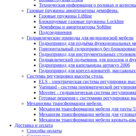
Техническая информация о роликах и колесн
Газовые пружины амортизаторы демпферы.
Газовые пружины Liftline
Блокируемые газовые пружины Lockline
Демпферы и амортизаторы Softline
Подсоединения
Гидравлические приводы для медицинской мебели
Гидропривод для подъёма функциональных ме
Горизонтальный гидропривод без блокировки
Гидропривод для инструментальных столиков
Гидравлический подъемник для носилок и фу
Гидропривод для капельницы артикул 2006
Гидропривод для кресел-кроватей, массажных
Системы регулировки высоты стола.
ELS - электрическая система регулировки выс
Varistand - система пневматической регулиров
Movotec - гидравлическая система регулировк
Готовые решения с системами регулировки в
Механизмы трансформации мебели.
Механизм трансформации мебели для тахты 5
Механизм трансформации мебели для угловых
Механизм трансформации мебели кровать-шк
Доставка и оплата
Способы оплаты