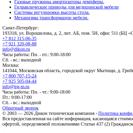
Газовые пружины амортизаторы демпферы.
Гидравлические приводы для медицинской мебели
Системы регулировки высоты стола.
Механизмы трансформации мебели.
Санкт-Петербург:
193318, ул. Ворошилова, д. 2, лит. АБ, пом. 5Н, офис 511 (БЦ «
+7 812 315-06-35
+7 921 320-08-88
info@dikon.ru
Часы работы: Пн. - пт.: 9:00-18:00
Сб. - вс.: выходной
Москва:
141044, Московская область, городской округ Мытищи, д. Грибк
+7 800 707-15-24
+7 925 505-04-44
info@trg-m.ru
Часы работы: Пн. - чт.: 9:00-18:00
Пт.: 9:00-17:00
Сб. - вс.: выходной
Обратный звонок
© 2003 — 2026 Дикон техническая компания ›
Политика конфи
Вся предоставленная на сайте информация, касающаяся стоимо
офертой, определяемой положениями Статьи 437 (2) Гражданск