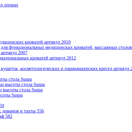
ых опорах
дицинских кроватей артикул 2010
 для функциональных медицинских кроватей, массажных столов 
 артикул 2007
нкциональных кроватей артикул 2012
 кушеток, косметологических и парикмахерских кресел артикул 
оты стола Suspa
ки высоты стола Suspa
и высоты стола Suspa
ысоты Suspa
59
 диванов и тахты 556
аф 582