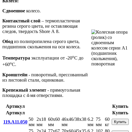
Колесо:
Сдвоенное
колесо.
Контактный слой
– термопластичная
резина серого цвета, не оставляющая
следов, твердость Shore А 8.
Обод
из полипропилена серого цвета,
подшипник скольжения на оси колеса.
o
Температура
эксплуатации от -20
С до
o
+60
С.
Кронштейн
- поворотный, прессованный
из листовой стали, оцинкован.
Крепежный элемент
- прямоугольная
площадка с 4-мя отверстиями.
Артикул
Купить
Артикул
Купить
50
2x18
60x60
46x46/38x38
6.2
75
60
119.A11.050
Купить
мм
мм
мм
мм
мм
мм
кг
75
2x24
77x67
70x60/45x35
6.2
102
80