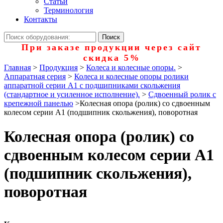
Статьи
Терминология
Контакты
При заказе продукции через сайт
скидка 5%
Главная
>
Продукция
>
Колеса и колесные опоры.
>
Аппаратная серия
>
Колеса и колесные опоры ролики
аппаратной серии А1 с подшипниками скольжения
(стандартное и усиленное исполнение).
>
Сдвоенный ролик с
крепежной панелью
>
Колесная опора (ролик) со сдвоенным
колесом серии А1 (подшипник скольжения), поворотная
Колесная опора (ролик) со
сдвоенным колесом серии А1
(подшипник скольжения),
поворотная