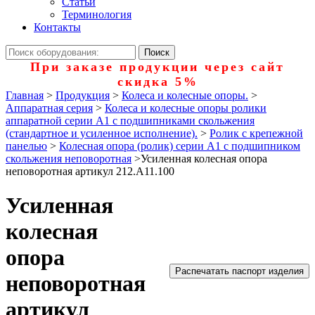
Статьи
Терминология
Контакты
При заказе продукции через сайт
скидка 5%
Главная
>
Продукция
>
Колеса и колесные опоры.
>
Аппаратная серия
>
Колеса и колесные опоры ролики
аппаратной серии А1 с подшипниками скольжения
(стандартное и усиленное исполнение).
>
Ролик с крепежной
панелью
>
Колесная опора (ролик) серии А1 с подшипником
скольжения неповоротная
>
Усиленная колесная опора
неповоротная артикул 212.А11.100
Усиленная
колесная
опора
Распечатать паспорт изделия
неповоротная
артикул