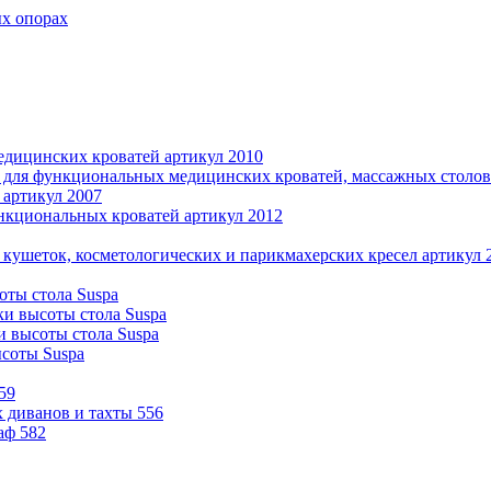
ых опорах
дицинских кроватей артикул 2010
 для функциональных медицинских кроватей, массажных столов 
 артикул 2007
нкциональных кроватей артикул 2012
 кушеток, косметологических и парикмахерских кресел артикул 
оты стола Suspa
ки высоты стола Suspa
и высоты стола Suspa
ысоты Suspa
59
 диванов и тахты 556
аф 582