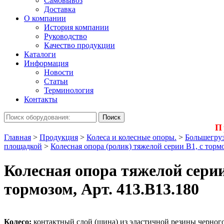
Самовывоз
Доставка
О компании
История компании
Руководство
Качество продукции
Каталоги
Информация
Новости
Статьи
Терминология
Контакты
П
Главная
>
Продукция
>
Колеса и колесные опоры.
>
Большегруз
площадкой
>
Колесная опора (ролик) тяжелой серии B1, с торм
Колесная опора тяжелой серии
тормозом, Арт. 413.B13.180
Колесо:
контактный слой (шина) из эластичной резины черного 