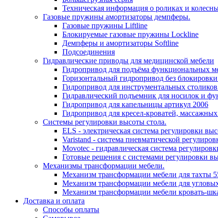
Техническая информация о роликах и колесн
Газовые пружины амортизаторы демпферы.
Газовые пружины Liftline
Блокируемые газовые пружины Lockline
Демпферы и амортизаторы Softline
Подсоединения
Гидравлические приводы для медицинской мебели
Гидропривод для подъёма функциональных ме
Горизонтальный гидропривод без блокировки
Гидропривод для инструментальных столиков
Гидравлический подъемник для носилок и фу
Гидропривод для капельницы артикул 2006
Гидропривод для кресел-кроватей, массажных
Системы регулировки высоты стола.
ELS - электрическая система регулировки выс
Varistand - система пневматической регулиров
Movotec - гидравлическая система регулировк
Готовые решения с системами регулировки в
Механизмы трансформации мебели.
Механизм трансформации мебели для тахты 5
Механизм трансформации мебели для угловых
Механизм трансформации мебели кровать-шк
Доставка и оплата
Способы оплаты