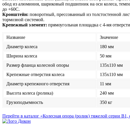
обод из алюминия, шариковый подшипник на оси колеса, темпе
до +60С.
Кронштейн:
поворотный, прессованный из толстостенной лист
тормозной системой.
Крепежный элемент:
прямоугольная площадка с 4-мя отверсти
Название
Значение
Диаметр колеса
180 мм
Ширина колеса
50 мм
Размер фланца колесной опоры
135x110 мм
Крепежные отверстия колеса
135x110 мм
Диаметр крепежного отверстия
11 мм
Высота колеса (ролика)
240 мм
Грузоподъемность
350 кг
Перейти в каталог «Колесная опора (ролик) тяжелой серии B1,