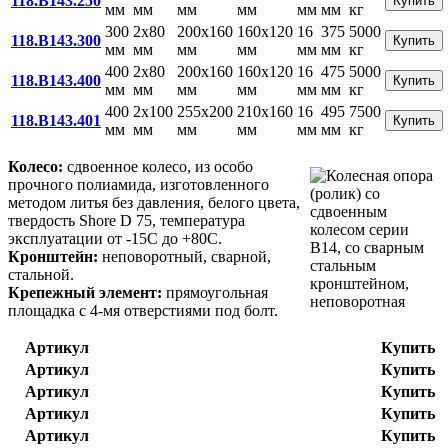
118.B143.250
Купить
мм
мм
мм
мм
мм
мм
кг
300
2x80
200x160
160x120
16
375
5000
118.B143.300
Купить
мм
мм
мм
мм
мм
мм
кг
400
2x80
200x160
160x120
16
475
5000
118.B143.400
Купить
мм
мм
мм
мм
мм
мм
кг
400
2x100
255x200
210x160
16
495
7500
118.B143.401
Купить
мм
мм
мм
мм
мм
мм
кг
Колесо:
сдвоенное колесо, из особо
прочного полиамида, изготовленного
методом литья без давления, белого цвета,
твердость Shore D 75, температура
эксплуатации от -15С до +80С.
Кронштейн:
неповоротный, сварной,
стальной.
Крепежный элемент:
прямоугольная
площадка с 4-мя отверстиями под болт.
Артикул
Купить
Артикул
Купить
Артикул
Купить
Артикул
Купить
Артикул
Купить