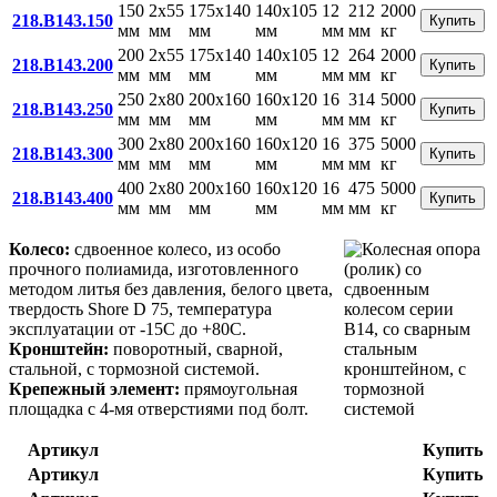
150
2x55
175x140
140x105
12
212
2000
218.B143.150
Купить
мм
мм
мм
мм
мм
мм
кг
200
2x55
175x140
140x105
12
264
2000
218.B143.200
Купить
мм
мм
мм
мм
мм
мм
кг
250
2x80
200x160
160x120
16
314
5000
218.B143.250
Купить
мм
мм
мм
мм
мм
мм
кг
300
2x80
200x160
160x120
16
375
5000
218.B143.300
Купить
мм
мм
мм
мм
мм
мм
кг
400
2x80
200x160
160x120
16
475
5000
218.B143.400
Купить
мм
мм
мм
мм
мм
мм
кг
Колесо:
сдвоенное колесо, из особо
прочного полиамида, изготовленного
методом литья без давления, белого цвета,
твердость Shore D 75, температура
эксплуатации от -15С до +80С.
Кронштейн:
поворотный, сварной,
стальной, с тормозной системой.
Крепежный элемент:
прямоугольная
площадка с 4-мя отверстиями под болт.
Артикул
Купить
Артикул
Купить