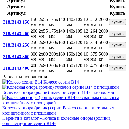
Артикул
Купить
Артикул
Купить
Артикул
Купить
150
2x55
175x140
140x105
12
212
2000
318.B143.150
Купить
мм
мм
мм
мм
мм
мм
кг
200
2x55
175x140
140x105
12
264
2000
318.B143.200
Купить
мм
мм
мм
мм
мм
мм
кг
250
2x80
200x160
160x120
16
314
5000
318.B143.250
Купить
мм
мм
мм
мм
мм
мм
кг
300
2x80
200x160
160x120
16
375
5000
318.B143.300
Купить
мм
мм
мм
мм
мм
мм
кг
400
2x80
200x160
160x120
16
475
5000
318.B143.400
Купить
мм
мм
мм
мм
мм
мм
кг
Варианты исполнения
Колесо серии B14
Колесная опора (ролик) тяжелой серии В14 с площадкой
Колесная опора (ролик) серии В14 со сварным стальным
кронштейном с площадкой
Перейти в каталог «Колеса и колесные опоры (ролики)
большегрузной серии В14»