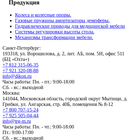
Продукция
Колеса и колесные опоры.
Газовые пружины амортизаторы демпферы.
Гидравлические приводы для медицинской мебели
Системы регулировки высоты стола.
Механизмы трансформации мебели.
Санкт-Петербург:
193318, ул. Ворошилова, д. 2, лит. АБ, пом. 5Н, офис 511
(БЦ «Охта»)
+7 812 315-06-35
+7 921 320-08-88
info@dikon.ru
Часы работы: Пн. - пт.: 9:00-18:00
Сб. - вс.: выходной
Москва:
141044, Московская область, городской округ Мытищи, д.
Грибки, ул. Ангарская, стр. 40Б, помещения № 8-12
+7 800 707-15-24
+7 925 505-04-44
info@trg-m.ru
Часы работы: Пн. - чт.: 9:00-18:00
Пт.: 9:00-17:00
Сб. - вс.: выходной