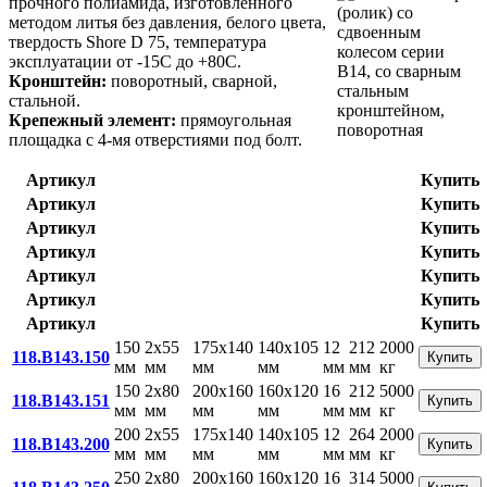
прочного полиамида, изготовленного
методом литья без давления, белого цвета,
твердость Shore D 75, температура
эксплуатации от -15С до +80С.
Кронштейн:
поворотный, сварной,
стальной.
Крепежный элемент:
прямоугольная
площадка с 4-мя отверстиями под болт.
Артикул
Купить
Артикул
Купить
Артикул
Купить
Артикул
Купить
Артикул
Купить
Артикул
Купить
Артикул
Купить
150
2x55
175x140
140x105
12
212
2000
118.B143.150
Купить
мм
мм
мм
мм
мм
мм
кг
150
2x80
200x160
160x120
16
212
5000
118.B143.151
Купить
мм
мм
мм
мм
мм
мм
кг
200
2x55
175x140
140x105
12
264
2000
118.B143.200
Купить
мм
мм
мм
мм
мм
мм
кг
250
2x80
200x160
160x120
16
314
5000