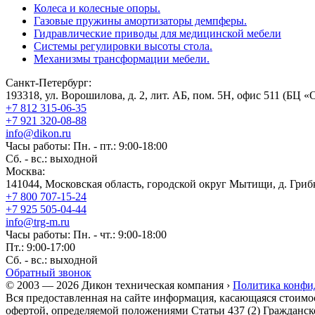
Колеса и колесные опоры.
Газовые пружины амортизаторы демпферы.
Гидравлические приводы для медицинской мебели
Системы регулировки высоты стола.
Механизмы трансформации мебели.
Санкт-Петербург:
193318, ул. Ворошилова, д. 2, лит. АБ, пом. 5Н, офис 511 (БЦ «
+7 812 315-06-35
+7 921 320-08-88
info@dikon.ru
Часы работы: Пн. - пт.: 9:00-18:00
Сб. - вс.: выходной
Москва:
141044, Московская область, городской округ Мытищи, д. Грибк
+7 800 707-15-24
+7 925 505-04-44
info@trg-m.ru
Часы работы: Пн. - чт.: 9:00-18:00
Пт.: 9:00-17:00
Сб. - вс.: выходной
Обратный звонок
© 2003 — 2026 Дикон техническая компания ›
Политика конфи
Вся предоставленная на сайте информация, касающаяся стоимо
офертой, определяемой положениями Статьи 437 (2) Гражданск