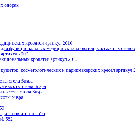
ых опорах
дицинских кроватей артикул 2010
 для функциональных медицинских кроватей, массажных столов 
 артикул 2007
нкциональных кроватей артикул 2012
 кушеток, косметологических и парикмахерских кресел артикул 
оты стола Suspa
ки высоты стола Suspa
и высоты стола Suspa
ысоты Suspa
59
 диванов и тахты 556
аф 582