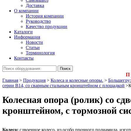
Самовывоз
Доставка
О компании
История компании
Руководство
Качество продукции
Каталоги
Информация
Новости
Статьи
Терминология
Контакты
П
Главная
>
Продукция
>
Колеса и колесные опоры.
>
Большегруз
серии В14, со сварным стальным кронштейном с площадкой
>
К
Колесная опора (ролик) со с
кронштейном, с тормозной си
Колесо:
сдвоенное колесо, из особо прочного полиамида, изгот