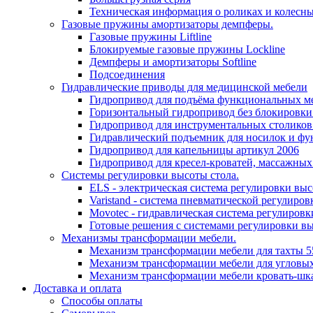
Техническая информация о роликах и колесн
Газовые пружины амортизаторы демпферы.
Газовые пружины Liftline
Блокируемые газовые пружины Lockline
Демпферы и амортизаторы Softline
Подсоединения
Гидравлические приводы для медицинской мебели
Гидропривод для подъёма функциональных ме
Горизонтальный гидропривод без блокировки
Гидропривод для инструментальных столиков
Гидравлический подъемник для носилок и фу
Гидропривод для капельницы артикул 2006
Гидропривод для кресел-кроватей, массажных
Системы регулировки высоты стола.
ELS - электрическая система регулировки выс
Varistand - система пневматической регулиров
Movotec - гидравлическая система регулировк
Готовые решения с системами регулировки в
Механизмы трансформации мебели.
Механизм трансформации мебели для тахты 5
Механизм трансформации мебели для угловых
Механизм трансформации мебели кровать-шк
Доставка и оплата
Способы оплаты