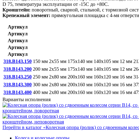
D 75, температура эксплуатации от -15С до +80С.
Кронштейн:
поворотный, сварной, стальной, с тормозной сист
Крепежный элемент:
прямоугольная площадка с 4-мя отверсти
Артикул
Артикул
Артикул
Артикул
Артикул
318.B143.150
150 мм
2x55 мм
175x140 мм
140x105 мм
12 мм
21
318.B143.200
200 мм
2x55 мм
175x140 мм
140x105 мм
12 мм
26
318.B143.250
250 мм
2x80 мм
200x160 мм
160x120 мм
16 мм
31
318.B143.300
300 мм
2x80 мм
200x160 мм
160x120 мм
16 мм
37
318.B143.400
400 мм
2x80 мм
200x160 мм
160x120 мм
16 мм
47
Варианты исполнения
кронштейном, поворотная
кронштейном, неповоротная
Перейти в каталог «Колесная опора (ролик) со сдвоенным кол
Колеса и колесные опоры.