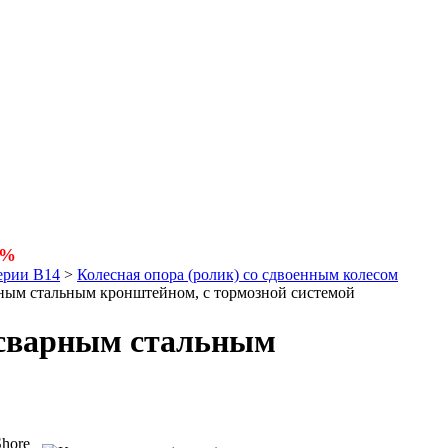
5%
ерии В14
>
Колесная опора (ролик) со сдвоенным колесом
арным стальным кронштейном, с тормозной системой
о сварным стальным
Shore