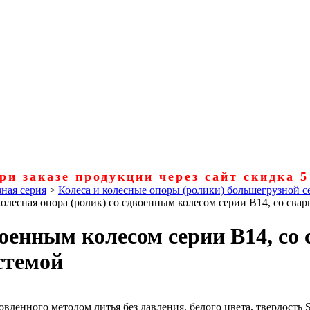
ри заказе продукции через сайт скидка 
ная серия
>
Колеса и колесные опоры (ролики) большегрузной с
олесная опора (ролик) со сдвоенным колесом серии В14, со св
двоенным колесом серии В14, с
стемой
овленного методом литья без давления, белого цвета, твердость 