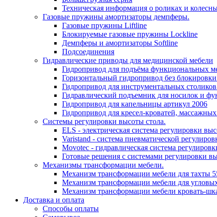
Техническая информация о роликах и колесн
Газовые пружины амортизаторы демпферы.
Газовые пружины Liftline
Блокируемые газовые пружины Lockline
Демпферы и амортизаторы Softline
Подсоединения
Гидравлические приводы для медицинской мебели
Гидропривод для подъёма функциональных ме
Горизонтальный гидропривод без блокировки
Гидропривод для инструментальных столиков
Гидравлический подъемник для носилок и фу
Гидропривод для капельницы артикул 2006
Гидропривод для кресел-кроватей, массажных
Системы регулировки высоты стола.
ELS - электрическая система регулировки выс
Varistand - система пневматической регулиров
Movotec - гидравлическая система регулировк
Готовые решения с системами регулировки в
Механизмы трансформации мебели.
Механизм трансформации мебели для тахты 5
Механизм трансформации мебели для угловых
Механизм трансформации мебели кровать-шк
Доставка и оплата
Способы оплаты