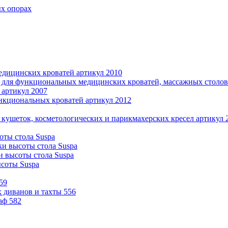
ых опорах
дицинских кроватей артикул 2010
 для функциональных медицинских кроватей, массажных столов 
 артикул 2007
нкциональных кроватей артикул 2012
 кушеток, косметологических и парикмахерских кресел артикул 
оты стола Suspa
ки высоты стола Suspa
и высоты стола Suspa
ысоты Suspa
59
 диванов и тахты 556
аф 582