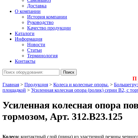
Самовывоз
Доставка
О компании
История компании
Руководство
Качество продукции
Каталоги
Информация
Новости
Статьи
Терминология
Контакты
П
Главная
>
Продукция
>
Колеса и колесные опоры.
>
Большегруз
площадкой
>
Усиленная колесная опора (ролик) серии B2, с то
Усиленная колесная опора пов
тормозом, Арт. 312.B23.125
Колесо:
контактный слой (шина) из эластичной резины черного 