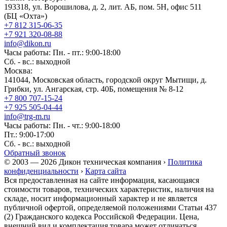
193318, ул. Ворошилова, д. 2, лит. АБ, пом. 5Н, офис 511
(БЦ «Охта»)
+7 812 315-06-35
+7 921 320-08-88
info@dikon.ru
Часы работы: Пн. - пт.: 9:00-18:00
Сб. - вс.: выходной
Москва:
141044, Московская область, городской округ Мытищи, д.
Грибки, ул. Ангарская, стр. 40Б, помещения № 8-12
+7 800 707-15-24
+7 925 505-04-44
info@trg-m.ru
Часы работы: Пн. - чт.: 9:00-18:00
Пт.: 9:00-17:00
Сб. - вс.: выходной
Обратный звонок
© 2003 — 2026 Дикон техническая компания ›
Политика
конфиденциальности
›
Карта сайта
Вся предоставленная на сайте информация, касающаяся
стоимости товаров, технических характеристик, наличия на
складе, носит информационный характер и не является
публичной офертой, определяемой положениями Статьи 437
(2) Гражданского кодекса Российской Федерации. Цена,
внешний вид и комплектация товара может отличаться.