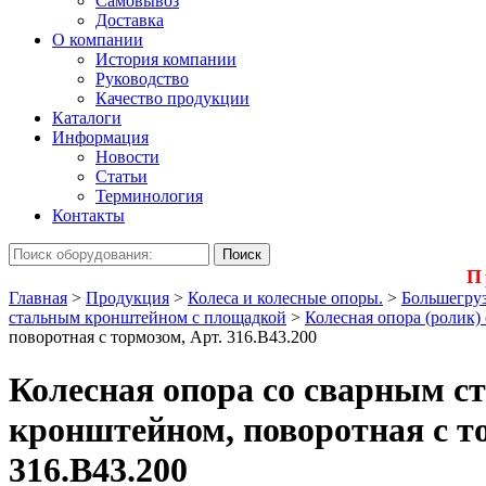
Самовывоз
Доставка
О компании
История компании
Руководство
Качество продукции
Каталоги
Информация
Новости
Статьи
Терминология
Контакты
П
Главная
>
Продукция
>
Колеса и колесные опоры.
>
Большегруз
стальным кронштейном с площадкой
>
Колесная опора (ролик)
поворотная с тормозом, Арт. 316.B43.200
Колесная опора со сварным 
кронштейном, поворотная с т
316.B43.200