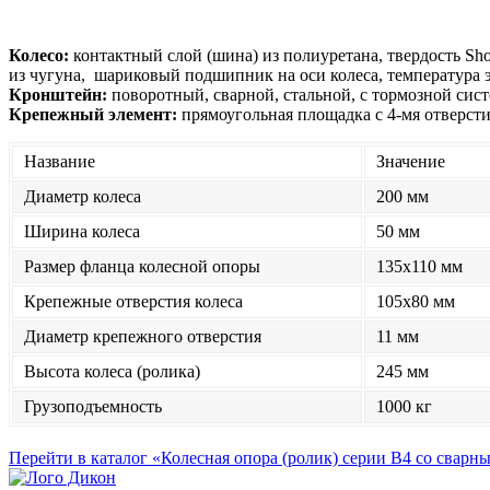
Колесо:
контактный слой (шина) из полиуретана, твердость Sho
из чугуна, шариковый подшипник на оси колеса, температура 
Кронштейн:
поворотный, сварной, стальной, с тормозной сист
Крепежный элемент:
прямоугольная площадка с 4-мя отверсти
Название
Значение
Диаметр колеса
200 мм
Ширина колеса
50 мм
Размер фланца колесной опоры
135x110 мм
Крепежные отверстия колеса
105x80 мм
Диаметр крепежного отверстия
11 мм
Высота колеса (ролика)
245 мм
Грузоподъемность
1000 кг
Перейти в каталог «Колесная опора (ролик) серии B4 со свар