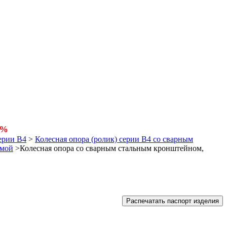
5%
ерии В4
>
Колесная опора (ролик) серии B4 со сварным
емой
>
Колесная опора со сварным стальным кронштейном,
Распечатать паспорт изделия