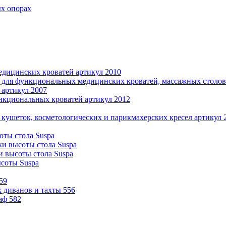
ых опорах
дицинских кроватей артикул 2010
 для функциональных медицинских кроватей, массажных столов 
 артикул 2007
нкциональных кроватей артикул 2012
 кушеток, косметологических и парикмахерских кресел артикул 
оты стола Suspa
ки высоты стола Suspa
и высоты стола Suspa
ысоты Suspa
59
 диванов и тахты 556
аф 582