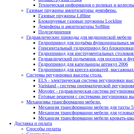
Техническая информация о роликах и колесн
Газовые пружины амортизаторы демпферы.
Газовые пружины Liftline
Блокируемые газовые пружины Lockline
Демпферы и амортизаторы Softline
Подсоединения
Гидравлические приводы для медицинской мебели
Гидропривод для подъёма функциональных ме
Горизонтальный гидропривод без блокировки
Гидропривод для инструментальных столиков
Гидравлический подъемник для носилок и фу
Гидропривод для капельницы артикул 2006
Гидропривод для кресел-кроватей, массажных
Системы регулировки высоты стола.
ELS - электрическая система регулировки выс
Varistand - система пневматической регулиров
Movotec - гидравлическая система регулировк
Готовые решения с системами регулировки в
Механизмы трансформации мебели.
Механизм трансформации мебели для тахты 5
Механизм трансформации мебели для угловых
Механизм трансформации мебели кровать-шк
Доставка и оплата
Способы оплаты