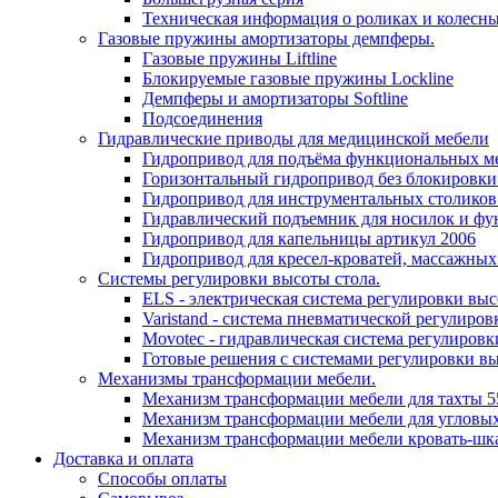
Техническая информация о роликах и колесн
Газовые пружины амортизаторы демпферы.
Газовые пружины Liftline
Блокируемые газовые пружины Lockline
Демпферы и амортизаторы Softline
Подсоединения
Гидравлические приводы для медицинской мебели
Гидропривод для подъёма функциональных ме
Горизонтальный гидропривод без блокировки
Гидропривод для инструментальных столиков
Гидравлический подъемник для носилок и фу
Гидропривод для капельницы артикул 2006
Гидропривод для кресел-кроватей, массажных
Системы регулировки высоты стола.
ELS - электрическая система регулировки выс
Varistand - система пневматической регулиров
Movotec - гидравлическая система регулировк
Готовые решения с системами регулировки в
Механизмы трансформации мебели.
Механизм трансформации мебели для тахты 5
Механизм трансформации мебели для угловых
Механизм трансформации мебели кровать-шк
Доставка и оплата
Способы оплаты