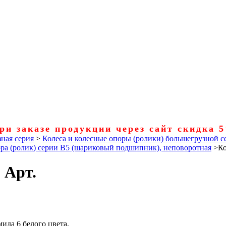
ри заказе продукции через сайт скидка 
ная серия
>
Колеса и колесные опоры (ролики) большегрузной 
ора (ролик) серии B5 (шариковый подшипник), неповоротная
>
Ко
 Арт.
ида 6 белого цвета,