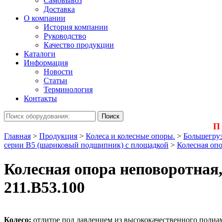
Самовывоз
Доставка
О компании
История компании
Руководство
Качество продукции
Каталоги
Информация
Новости
Статьи
Терминология
Контакты
П
Главная
>
Продукция
>
Колеса и колесные опоры.
>
Большегруз
серии B5 (шариковый подшипник) с площадкой
>
Колесная оп
Колесная опора неповоротная,
211.B53.100
Колесо:
отлитое под давлением из высококачественного полиам