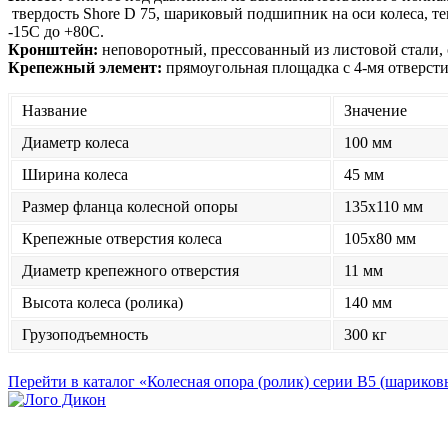
твердость Shore D 75, шариковый подшипник на оси колеса, т
-15С до +80С.
Кронштейн:
неповоротный, прессованный из листовой стали,
Крепежный элемент:
прямоугольная площадка с 4-мя отверсти
Название
Значение
Диаметр колеса
100 мм
Ширина колеса
45 мм
Размер фланца колесной опоры
135x110 мм
Крепежные отверстия колеса
105x80 мм
Диаметр крепежного отверстия
11 мм
Высота колеса (ролика)
140 мм
Грузоподъемность
300 кг
Перейти в каталог «Колесная опора (ролик) серии B5 (шарико