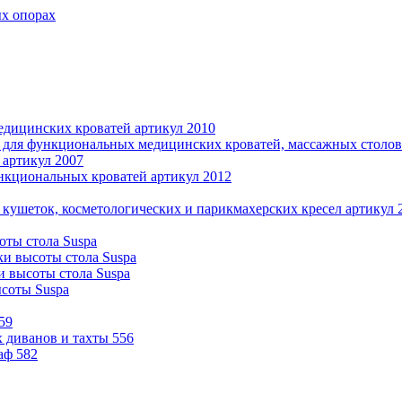
ых опорах
дицинских кроватей артикул 2010
 для функциональных медицинских кроватей, массажных столов 
 артикул 2007
нкциональных кроватей артикул 2012
 кушеток, косметологических и парикмахерских кресел артикул 
оты стола Suspa
ки высоты стола Suspa
и высоты стола Suspa
ысоты Suspa
59
 диванов и тахты 556
аф 582