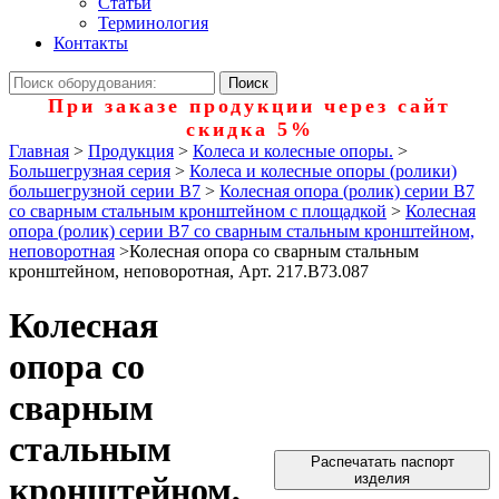
Статьи
Терминология
Контакты
При заказе продукции через сайт
скидка 5%
Главная
>
Продукция
>
Колеса и колесные опоры.
>
Большегрузная серия
>
Колеса и колесные опоры (ролики)
большегрузной серии В7
>
Колесная опора (ролик) серии B7
со сварным стальным кронштейном с площадкой
>
Колесная
опора (ролик) серии B7 со сварным стальным кронштейном,
неповоротная
>
Колесная опора со сварным стальным
кронштейном, неповоротная, Арт. 217.B73.087
Колесная
опора со
сварным
стальным
Распечатать паспорт
кронштейном,
изделия