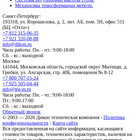
Механизмы трансформации мебели.
Санкт-Петербург:
193318, ул. Ворошилова, д. 2, лит. АБ, пом. 5Н, офис 511
(БЦ «Охта»)
+7 812 315-06-35
+7 921 320-08-88
info@dikon.ru
Часы работы: Пн. - пт.: 9:00-18:00
Сб. - вс.: выходной
Москва:
141044, Московская область, городской округ Мытищи, д.
Грибки, ул. Ангарская, стр. 40Б, помещения № 8-12
+7 800 707-15-24
+7 925 505-04-44
info@trg-m.ru
Часы работы: Пн. - чт.: 9:00-18:00
Пт.: 9:00-17:00
Сб. - вс.: выходной
Обратный звонок
© 2003 — 2026 Дикон техническая компания ›
Политика
конфиденциальности
›
Карта сайта
Вся предоставленная на сайте информация, касающаяся
стоимости товаров, технических характеристик, наличия на
складе, носит информационный характер и не является