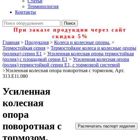
Статьи
Терминология
Контакты
При заказе продукции через сайт
скидка 5%
Главная
>
Продукция
>
Колеса и колесные опоры.
>
Термостойкая серия
>
Термостойкие колеса и колесные опоры
(ролики) серии Е1
>
Усиленная колесная опора термостойкая
(ролик) с площадкой серии Е1
>
Усиленная колесная опора
(ролик) термостойкой серии Е1, с тормозной системой
>
Усиленная колесная опора поворотная с тормозом, Арт.
313.E11.080
Усиленная
колесная
опора
поворотная с
Распечатать паспорт изделия
тормозом,