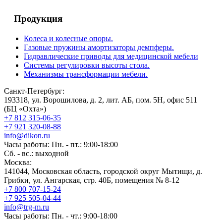
Продукция
Колеса и колесные опоры.
Газовые пружины амортизаторы демпферы.
Гидравлические приводы для медицинской мебели
Системы регулировки высоты стола.
Механизмы трансформации мебели.
Санкт-Петербург:
193318, ул. Ворошилова, д. 2, лит. АБ, пом. 5Н, офис 511
(БЦ «Охта»)
+7 812 315-06-35
+7 921 320-08-88
info@dikon.ru
Часы работы: Пн. - пт.: 9:00-18:00
Сб. - вс.: выходной
Москва:
141044, Московская область, городской округ Мытищи, д.
Грибки, ул. Ангарская, стр. 40Б, помещения № 8-12
+7 800 707-15-24
+7 925 505-04-44
info@trg-m.ru
Часы работы: Пн. - чт.: 9:00-18:00