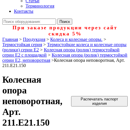
Статьи
Терминология
Контакты
При заказе продукции через сайт
скидка 5%
Главная
>
Продукция
>
Колеса и колесные опоры.
>
Термостойкая серия
>
Термостойкие колеса и колесные опоры
(ролики) серии Е2
>
Колесная опора (ролик) термостойкой
серии Е2 с площадкой
>
Колесная опора (ролик) термостойкой
серии E2, неповоротная
>
Колесная опора неповоротная, Арт.
211.E21.150
Колесная
опора
неповоротная,
Распечатать паспорт
изделия
Арт.
211.E21.150