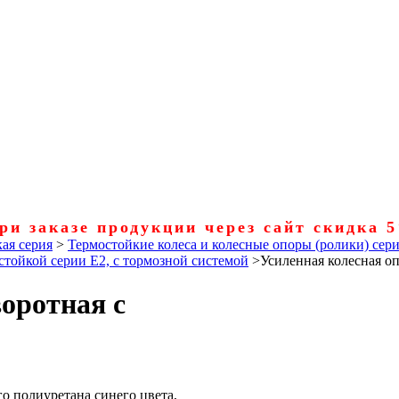
ри заказе продукции через сайт скидка 
ая серия
>
Термостойкие колеса и колесные опоры (ролики) сер
стойкой серии Е2, с тормозной системой
>
Усиленная колесная оп
оротная с
о полиуретана синего цвета,