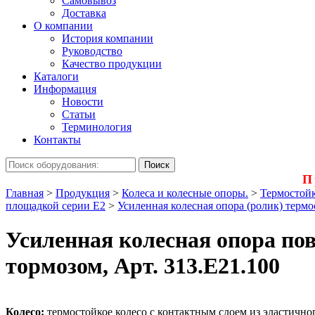
Самовывоз
Доставка
О компании
История компании
Руководство
Качество продукции
Каталоги
Информация
Новости
Статьи
Терминология
Контакты
П
Главная
>
Продукция
>
Колеса и колесные опоры.
>
Термостойк
площадкой серии Е2
>
Усиленная колесная опора (ролик) термо
Усиленная колесная опора пов
тормозом, Арт. 313.E21.100
Колесо:
термостойкое колесо с контактным слоем из эластичног