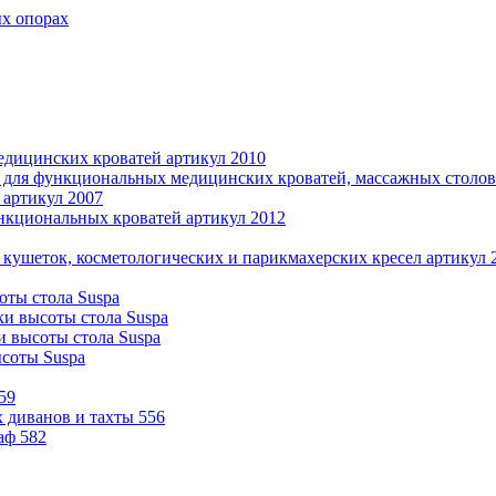
ых опорах
дицинских кроватей артикул 2010
 для функциональных медицинских кроватей, массажных столов 
 артикул 2007
нкциональных кроватей артикул 2012
 кушеток, косметологических и парикмахерских кресел артикул 
оты стола Suspa
ки высоты стола Suspa
и высоты стола Suspa
ысоты Suspa
59
 диванов и тахты 556
аф 582