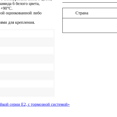
амида 6 белого цвета,
 +90°С.
вой оцинкованной либо
Страна
иями для крепления.
ойкой серии Е2, с тормозной системой»