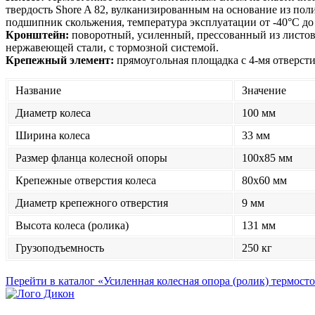
твердость Shore A 82, вулканизированным на основание из поли
подшипник скольжения, температура эксплуатации от -40°С до
Кронштейн:
поворотный, усиленный, прессованный из листо
нержавеющей стали, с тормозной системой.
Крепежный элемент:
прямоугольная площадка с 4-мя отверст
Название
Значение
Диаметр колеса
100 мм
Ширина колеса
33 мм
Размер фланца колесной опоры
100x85 мм
Крепежные отверстия колеса
80x60 мм
Диаметр крепежного отверстия
9 мм
Высота колеса (ролика)
131 мм
Грузоподъемность
250 кг
Перейти в каталог «Усиленная колесная опора (ролик) термост