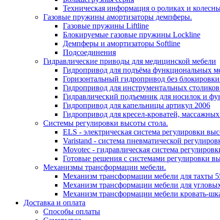
Техническая информация о роликах и колесн
Газовые пружины амортизаторы демпферы.
Газовые пружины Liftline
Блокируемые газовые пружины Lockline
Демпферы и амортизаторы Softline
Подсоединения
Гидравлические приводы для медицинской мебели
Гидропривод для подъёма функциональных ме
Горизонтальный гидропривод без блокировки
Гидропривод для инструментальных столиков
Гидравлический подъемник для носилок и фу
Гидропривод для капельницы артикул 2006
Гидропривод для кресел-кроватей, массажных
Системы регулировки высоты стола.
ELS - электрическая система регулировки выс
Varistand - система пневматической регулиров
Movotec - гидравлическая система регулировк
Готовые решения с системами регулировки в
Механизмы трансформации мебели.
Механизм трансформации мебели для тахты 5
Механизм трансформации мебели для угловых
Механизм трансформации мебели кровать-шк
Доставка и оплата
Способы оплаты