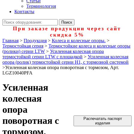
Статьи
Терминология
Контакты
При заказе продукции через сайт
скидка 5%
Главная
>
Продукция
>
Колеса и колесные опоры.
>
Термостойкая серия
>
Термостойкие колеса и колесные опоры
(ролики) серии LTW
>
Усиленная колесная опора
термостойкой серии LTW с площадкой
>
Усиленная колесная
опора (ролик) термостойкой серии Н1, с тормозной системой
>
Усиленная колесная опора поворотная с тормозом, Арт.
LGZ10040PFA
Усиленная
колесная
опора
поворотная с
Распечатать паспорт
изделия
тормозом,