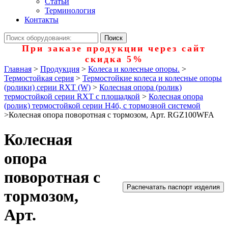
Статьи
Терминология
Контакты
При заказе продукции через сайт
скидка 5%
Главная
>
Продукция
>
Колеса и колесные опоры.
>
Термостойкая серия
>
Термостойкие колеса и колесные опоры
(ролики) серии RXT (W)
>
Колесная опора (ролик)
термостойкой серии RXT с площадкой
>
Колесная опора
(ролик) термостойкой серии Н4б, с тормозной системой
>
Колесная опора поворотная с тормозом, Арт. RGZ100WFA
Колесная
опора
поворотная с
Распечатать паспорт изделия
тормозом,
Арт.