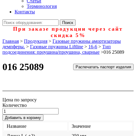
Статьи
Терминология
Контакты
При заказе продукции через сайт
скидка 5%
Главная
>
Продукция
>
Газовые пружины амортизаторы
демпферы.
>
Газовые пружины Liftline
>
16-6
>
Тип
подсоединения: проушина/проушина, сварные
>
016 25089
016 25089
Распечатать паспорт изделия
Цена по запросу
Количество
Добавить в корзину
Название
Значение
Длина L (-+2)
250 мм