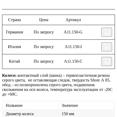
Страна
Цена
Артикул
Германия
По запросу
А11.150-G
Италия
По запросу
А11.150-I
Китай
По запросу
А11.150-C
Колесо:
контактный слой (шина) – термопластичная резина
серого цвета, не оставляющая следов, твердость Shore А 85,
обод – из полипропилена серого цвета, подшипник
скольжения на оси колеса, температура эксплуатации от -20С
до +60С.
Название
Значение
Диаметр колеса
150 мм