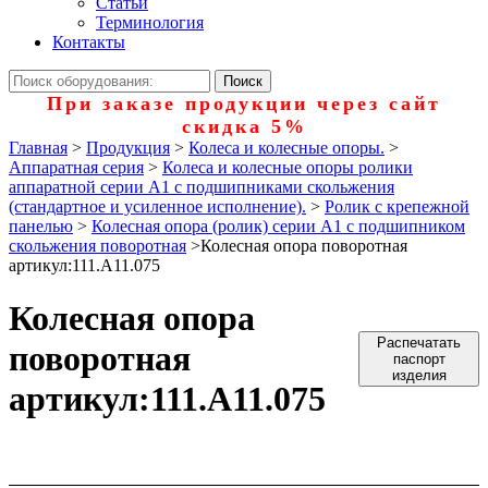
Статьи
Терминология
Контакты
При заказе продукции через сайт
скидка 5%
Главная
>
Продукция
>
Колеса и колесные опоры.
>
Аппаратная серия
>
Колеса и колесные опоры ролики
аппаратной серии А1 с подшипниками скольжения
(стандартное и усиленное исполнение).
>
Ролик с крепежной
панелью
>
Колесная опора (ролик) серии А1 с подшипником
скольжения поворотная
>
Колесная опора поворотная
артикул:111.А11.075
Колесная опора
Распечатать
поворотная
паспорт
изделия
артикул:111.А11.075