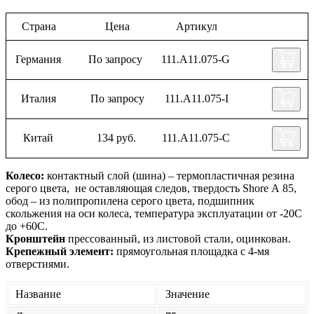
Страна
Цена
Артикул
Германия
По запросу
111.А11.075-G
Италия
По запросу
111.А11.075-I
Китай
134 руб.
111.А11.075-C
Колесо:
контактный слой (шина) – термопластичная резина
серого цвета, не оставляющая следов, твердость Shore А 85,
обод – из полипропилена серого цвета, подшипник
скольжения на оси колеса, температура эксплуатации от -20С
до +60С.
Кронштейн
прессованный, из листовой стали, оцинкован.
Крепежный элемент:
прямоугольная площадка с 4-мя
отверстиями.
Название
Значение