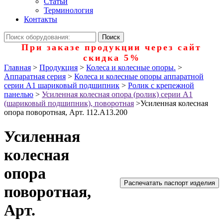
Статьи
Терминология
Контакты
При заказе продукции через сайт
скидка 5%
Главная
>
Продукция
>
Колеса и колесные опоры.
>
Аппаратная серия
>
Колеса и колесные опоры аппаратной
серии А1 шариковый подшипник
>
Ролик с крепежной
панелью
>
Усиленная колесная опора (ролик) серии А1
(шариковый подшипник), поворотная
>
Усиленная колесная
опора поворотная, Арт. 112.А13.200
Усиленная
колесная
опора
Распечатать паспорт изделия
поворотная,
Арт.