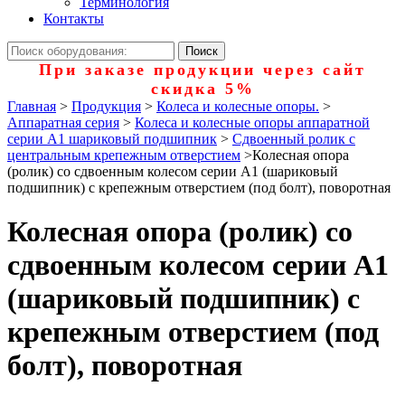
Терминология
Контакты
При заказе продукции через сайт
скидка 5%
Главная
>
Продукция
>
Колеса и колесные опоры.
>
Аппаратная серия
>
Колеса и колесные опоры аппаратной
серии А1 шариковый подшипник
>
Сдвоенный ролик с
центральным крепежным отверстием
>
Колесная опора
(ролик) со сдвоенным колесом серии А1 (шариковый
подшипник) с крепежным отверстием (под болт), поворотная
Колесная опора (ролик) со
сдвоенным колесом серии А1
(шариковый подшипник) с
крепежным отверстием (под
болт), поворотная