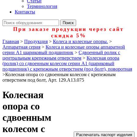
Статьи
Терминология
Контакты
При заказе продукции через сайт
скидка 5%
Главная
>
Продукция
>
Колеса и колесные опоры.
>
Аппаратная серия
>
Колеса и колесные опоры аппаратной
серии А1 шариковый подшипник
>
Сдвоенный ролик с
центральным крепежным отверстием
>
Колесная опора
(ролик) со сдвоенным колесом серии А1 (шариковый
подшипник) с крепежным отверстием (под болт), поворотная
>
Колесная опора со сдвоенным колесом с крепежным
отверстием под болт, Арт. 129.A13.075
Колесная
опора со
сдвоенным
колесом с
Распечатать паспорт изделия