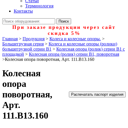
Статьи
Терминология
Контакты
При заказе продукции через сайт
скидка 5%
Главная
>
Продукция
>
Колеса и колесные опоры.
>
Большегрузная серия
>
Колеса и колесные опоры (ролики)
большегрузной серии В1
>
Колесная опора (ролик) серии B1 с
площадкой
>
Колесная опора (ролик) серии B1, поворотная
>
Колесная опора поворотная, Арт. 111.B13.160
Колесная
опора
поворотная,
Распечатать паспорт изделия
Арт.
111.B13.160