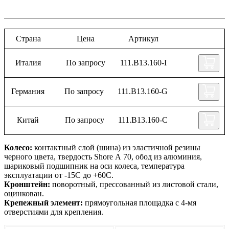
Страна
Цена
Артикул
Италия
По запросу
111.B13.160-I
Германия
По запросу
111.B13.160-G
Китай
По запросу
111.B13.160-C
Колесо:
контактный слой (шина) из эластичной резины
черного цвета, твердость Shore А 70, обод из алюминия,
шариковый подшипник на оси колеса, температура
эксплуатации от -15С до +60С.
Кронштейн:
поворотный, прессованный из листовой стали,
оцинкован.
Крепежный элемент:
прямоугольная площадка с 4-мя
отверстиями для крепления.