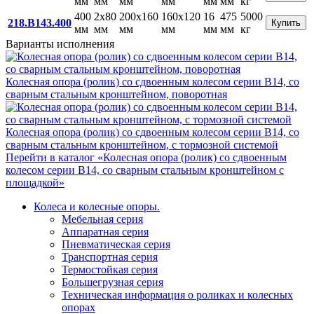
мм
мм
мм
мм
мм
мм
кг
400
2x80
200x160
160x120
16
475
5000
218.B143.400
Купить
мм
мм
мм
мм
мм
мм
кг
Варианты исполнения
Колесная опора (ролик) со сдвоенным колесом серии В14, со
сварным стальным кронштейном, поворотная
Колесная опора (ролик) со сдвоенным колесом серии В14, со
сварным стальным кронштейном, с тормозной системой
Перейти в каталог «Колесная опора (ролик) со сдвоенным
колесом серии В14, со сварным стальным кронштейном с
площадкой»
Колеса и колесные опоры.
Мебельная серия
Аппаратная серия
Пневматическая серия
Транспортная серия
Термостойкая серия
Большегрузная серия
Техническая информация о роликах и колесных
опорах