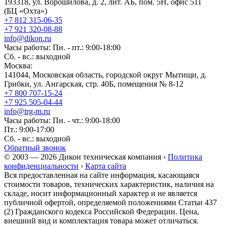
193318, ул. Ворошилова, д. 2, лит. АБ, пом. 5Н, офис 511
(БЦ «Охта»)
+7 812 315-06-35
+7 921 320-08-88
info@dikon.ru
Часы работы: Пн. - пт.: 9:00-18:00
Сб. - вс.: выходной
Москва:
141044, Московская область, городской округ Мытищи, д.
Грибки, ул. Ангарская, стр. 40Б, помещения № 8-12
+7 800 707-15-24
+7 925 505-04-44
info@trg-m.ru
Часы работы: Пн. - чт.: 9:00-18:00
Пт.: 9:00-17:00
Сб. - вс.: выходной
Обратный звонок
© 2003 — 2026 Дикон техническая компания ›
Политика
конфиденциальности
›
Карта сайта
Вся предоставленная на сайте информация, касающаяся
стоимости товаров, технических характеристик, наличия на
складе, носит информационный характер и не является
публичной офертой, определяемой положениями Статьи 437
(2) Гражданского кодекса Российской Федерации. Цена,
внешний вид и комплектация товара может отличаться.