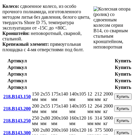
Колесо:
сдвоенное колесо, из особо
прочного полиамида, изготовленного
методом литья без давления, белого цвета,
твердость Shore D 75, температура
эксплуатации от -15С до +80С.
Кронштейн:
неповоротный, сварной,
стальной.
Крепежный элемент:
прямоугольная
площадка с 4-мя отверстиями под болт.
Артикул
Купить
Артикул
Купить
Артикул
Купить
Артикул
Купить
Артикул
Купить
150
2x55
175x140
140x105
12
212
2000
218.B143.150
Купить
мм
мм
мм
мм
мм
мм
кг
200
2x55
175x140
140x105
12
264
2000
218.B143.200
Купить
мм
мм
мм
мм
мм
мм
кг
250
2x80
200x160
160x120
16
314
5000
218.B143.250
Купить
мм
мм
мм
мм
мм
мм
кг
300
2x80
200x160
160x120
16
375
5000
218.B143.300
Купить