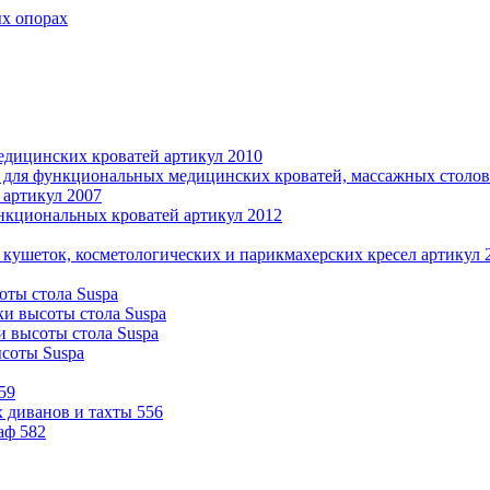
ых опорах
дицинских кроватей артикул 2010
 для функциональных медицинских кроватей, массажных столов 
 артикул 2007
нкциональных кроватей артикул 2012
 кушеток, косметологических и парикмахерских кресел артикул 
оты стола Suspa
ки высоты стола Suspa
и высоты стола Suspa
ысоты Suspa
59
 диванов и тахты 556
аф 582