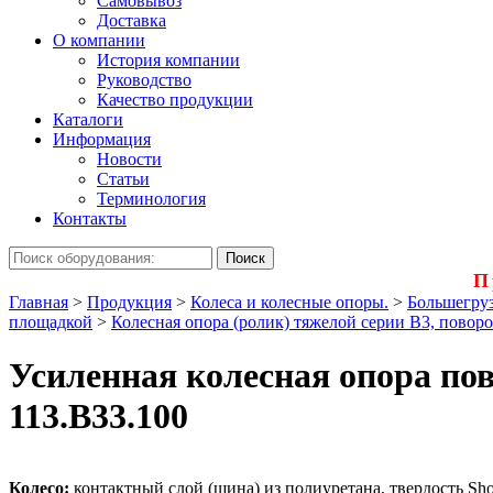
Самовывоз
Доставка
О компании
История компании
Руководство
Качество продукции
Каталоги
Информация
Новости
Статьи
Терминология
Контакты
П
Главная
>
Продукция
>
Колеса и колесные опоры.
>
Большегруз
площадкой
>
Колесная опора (ролик) тяжелой серии B3, повор
Усиленная колесная опора пов
113.B33.100
Колесо:
контактный слой (шина) из полиуретана, твердость Sho