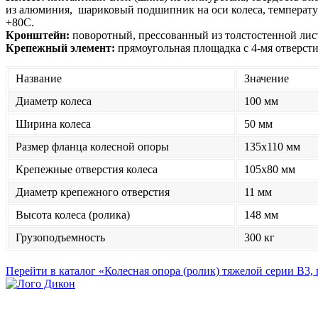
из алюминия, шариковый подшипник на оси колеса, температур
+80С.
Кронштейн:
поворотный, прессованный из толстостенной лис
Крепежный элемент:
прямоугольная площадка с 4-мя отверсти
Название
Значение
Диаметр колеса
100 мм
Ширина колеса
50 мм
Размер фланца колесной опоры
135x110 мм
Крепежные отверстия колеса
105x80 мм
Диаметр крепежного отверстия
11 мм
Высота колеса (ролика)
148 мм
Грузоподъемность
300 кг
Перейти в каталог «Колесная опора (ролик) тяжелой серии B3,