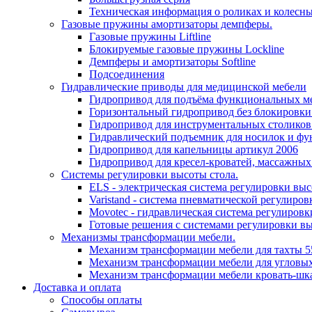
Техническая информация о роликах и колесн
Газовые пружины амортизаторы демпферы.
Газовые пружины Liftline
Блокируемые газовые пружины Lockline
Демпферы и амортизаторы Softline
Подсоединения
Гидравлические приводы для медицинской мебели
Гидропривод для подъёма функциональных ме
Горизонтальный гидропривод без блокировки
Гидропривод для инструментальных столиков
Гидравлический подъемник для носилок и фу
Гидропривод для капельницы артикул 2006
Гидропривод для кресел-кроватей, массажных
Системы регулировки высоты стола.
ELS - электрическая система регулировки выс
Varistand - система пневматической регулиров
Movotec - гидравлическая система регулировк
Готовые решения с системами регулировки в
Механизмы трансформации мебели.
Механизм трансформации мебели для тахты 5
Механизм трансформации мебели для угловых
Механизм трансформации мебели кровать-шк
Доставка и оплата
Способы оплаты