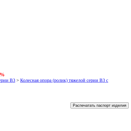
5%
ерии В3
>
Колесная опора (ролик) тяжелой серии B3 с
Распечатать паспорт изделия