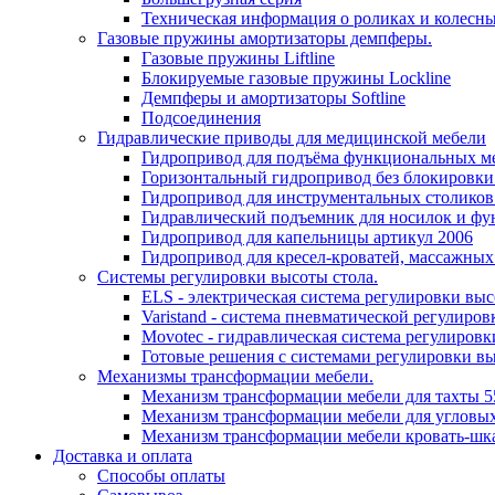
Техническая информация о роликах и колесн
Газовые пружины амортизаторы демпферы.
Газовые пружины Liftline
Блокируемые газовые пружины Lockline
Демпферы и амортизаторы Softline
Подсоединения
Гидравлические приводы для медицинской мебели
Гидропривод для подъёма функциональных ме
Горизонтальный гидропривод без блокировки
Гидропривод для инструментальных столиков
Гидравлический подъемник для носилок и фу
Гидропривод для капельницы артикул 2006
Гидропривод для кресел-кроватей, массажных
Системы регулировки высоты стола.
ELS - электрическая система регулировки выс
Varistand - система пневматической регулиров
Movotec - гидравлическая система регулировк
Готовые решения с системами регулировки в
Механизмы трансформации мебели.
Механизм трансформации мебели для тахты 5
Механизм трансформации мебели для угловых
Механизм трансформации мебели кровать-шк
Доставка и оплата
Способы оплаты