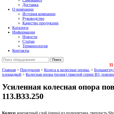
Самовывоз
Доставка
О компании
История компании
Руководство
Качество продукции
Каталоги
Информация
Новости
Статьи
Терминология
Контакты
П
Главная
>
Продукция
>
Колеса и колесные опоры.
>
Большегруз
площадкой
>
Колесная опора (ролик) тяжелой серии B3, повор
Усиленная колесная опора пов
113.B33.250
Колесо:
контактный слой (шина) из полиуретана, твердость Sho