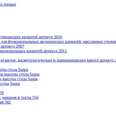
ых опорах
дицинских кроватей артикул 2010
 для функциональных медицинских кроватей, массажных столов 
 артикул 2007
нкциональных кроватей артикул 2012
 кушеток, косметологических и парикмахерских кресел артикул 
оты стола Suspa
ки высоты стола Suspa
и высоты стола Suspa
ысоты Suspa
59
 диванов и тахты 556
аф 582