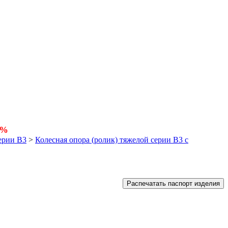
5%
ерии В3
>
Колесная опора (ролик) тяжелой серии B3 с
Распечатать паспорт изделия