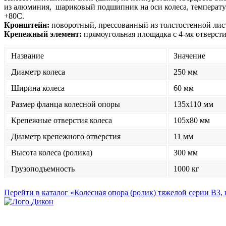
из алюминия, шариковый подшипник на оси колеса, температур
+80С.
Кронштейн:
поворотный, прессованный из толстостенной лис
Крепежный элемент:
прямоугольная площадка с 4-мя отверсти
Название
Значение
Диаметр колеса
250 мм
Ширина колеса
60 мм
Размер фланца колесной опоры
135x110 мм
Крепежные отверстия колеса
105x80 мм
Диаметр крепежного отверстия
11 мм
Высота колеса (ролика)
300 мм
Грузоподъемность
1000 кг
Перейти в каталог «Колесная опора (ролик) тяжелой серии B3,