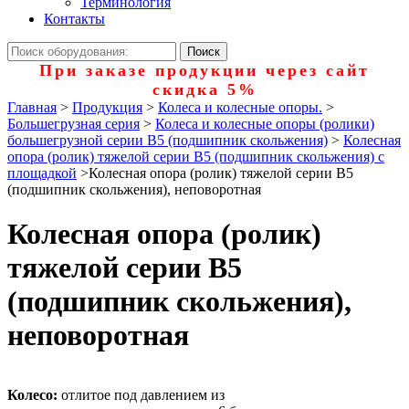
Терминология
Контакты
При заказе продукции через сайт
скидка 5%
Главная
>
Продукция
>
Колеса и колесные опоры.
>
Большегрузная серия
>
Колеса и колесные опоры (ролики)
большегрузной серии В5 (подшипник скольжения)
>
Колесная
опора (ролик) тяжелой серии B5 (подшипник скольжения) с
площадкой
>
Колесная опора (ролик) тяжелой серии B5
(подшипник скольжения), неповоротная
Колесная опора (ролик)
тяжелой серии B5
(подшипник скольжения),
неповоротная
Колесо:
отлитое под давлением из