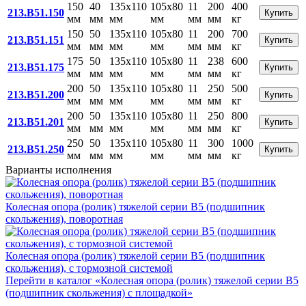
150
40
135x110
105x80
11
200
400
213.B51.150
Купить
мм
мм
мм
мм
мм
мм
кг
150
50
135x110
105x80
11
200
700
213.B51.151
Купить
мм
мм
мм
мм
мм
мм
кг
175
50
135x110
105x80
11
238
600
213.B51.175
Купить
мм
мм
мм
мм
мм
мм
кг
200
50
135x110
105x80
11
250
500
213.B51.200
Купить
мм
мм
мм
мм
мм
мм
кг
200
50
135x110
105x80
11
250
800
213.B51.201
Купить
мм
мм
мм
мм
мм
мм
кг
250
50
135x110
105x80
11
300
1000
213.B51.250
Купить
мм
мм
мм
мм
мм
мм
кг
Варианты исполнения
Колесная опора (ролик) тяжелой серии B5 (подшипник
скольжения), поворотная
Колесная опора (ролик) тяжелой серии B5 (подшипник
скольжения), с тормозной системой
Перейти в каталог «Колесная опора (ролик) тяжелой серии B5
(подшипник скольжения) с площадкой»