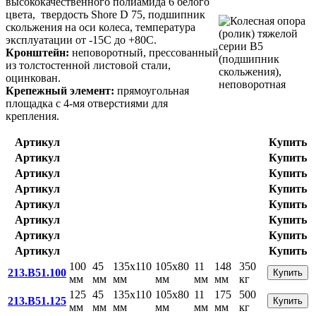
высококачественного полиамида 6 белого
цвета, твердость Shore D 75, подшипник
скольжения на оси колеса, температура
эксплуатации от -15С до +80С.
Кронштейн:
неповоротный, прессованный
из толстостенной листовой стали,
оцинкован.
Крепежный элемент:
прямоугольная
площадка с 4-мя отверстиями для
крепления.
Артикул
Купить
Артикул
Купить
Артикул
Купить
Артикул
Купить
Артикул
Купить
Артикул
Купить
Артикул
Купить
Артикул
Купить
100
45
135x110
105x80
11
148
350
213.B51.100
Купить
мм
мм
мм
мм
мм
мм
кг
125
45
135x110
105x80
11
175
500
213.B51.125
Купить
мм
мм
мм
мм
мм
мм
кг