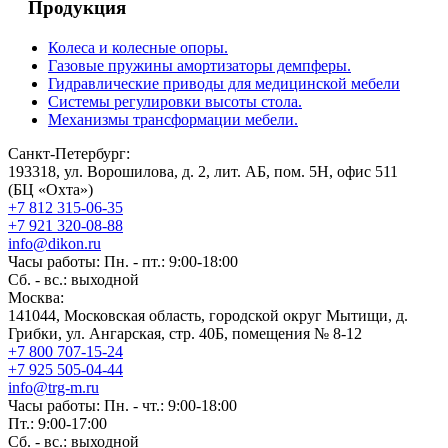
Продукция
Колеса и колесные опоры.
Газовые пружины амортизаторы демпферы.
Гидравлические приводы для медицинской мебели
Системы регулировки высоты стола.
Механизмы трансформации мебели.
Санкт-Петербург:
193318, ул. Ворошилова, д. 2, лит. АБ, пом. 5Н, офис 511
(БЦ «Охта»)
+7 812 315-06-35
+7 921 320-08-88
info@dikon.ru
Часы работы: Пн. - пт.: 9:00-18:00
Сб. - вс.: выходной
Москва:
141044, Московская область, городской округ Мытищи, д.
Грибки, ул. Ангарская, стр. 40Б, помещения № 8-12
+7 800 707-15-24
+7 925 505-04-44
info@trg-m.ru
Часы работы: Пн. - чт.: 9:00-18:00
Пт.: 9:00-17:00
Сб. - вс.: выходной