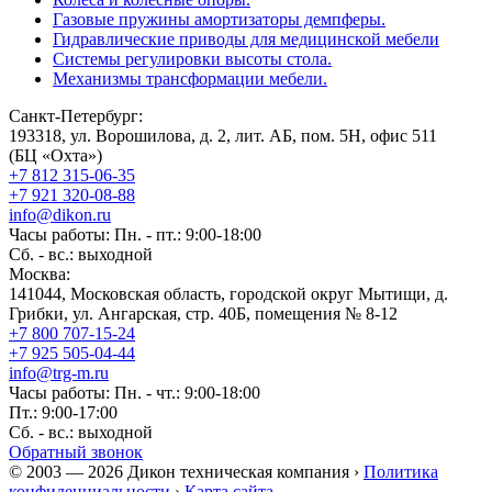
Газовые пружины амортизаторы демпферы.
Гидравлические приводы для медицинской мебели
Системы регулировки высоты стола.
Механизмы трансформации мебели.
Санкт-Петербург:
193318, ул. Ворошилова, д. 2, лит. АБ, пом. 5Н, офис 511
(БЦ «Охта»)
+7 812 315-06-35
+7 921 320-08-88
info@dikon.ru
Часы работы: Пн. - пт.: 9:00-18:00
Сб. - вс.: выходной
Москва:
141044, Московская область, городской округ Мытищи, д.
Грибки, ул. Ангарская, стр. 40Б, помещения № 8-12
+7 800 707-15-24
+7 925 505-04-44
info@trg-m.ru
Часы работы: Пн. - чт.: 9:00-18:00
Пт.: 9:00-17:00
Сб. - вс.: выходной
Обратный звонок
© 2003 — 2026 Дикон техническая компания ›
Политика
конфиденциальности
›
Карта сайта