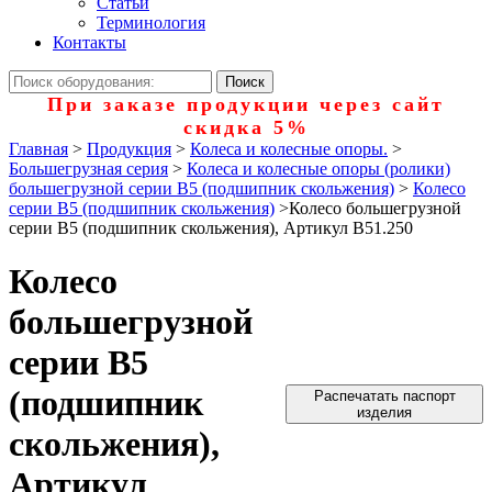
Статьи
Терминология
Контакты
При заказе продукции через сайт
скидка 5%
Главная
>
Продукция
>
Колеса и колесные опоры.
>
Большегрузная серия
>
Колеса и колесные опоры (ролики)
большегрузной серии В5 (подшипник скольжения)
>
Колесо
серии B5 (подшипник скольжения)
>
Колесо большегрузной
серии B5 (подшипник скольжения), Артикул B51.250
Колесо
большегрузной
серии B5
(подшипник
Распечатать паспорт
изделия
скольжения),
Артикул