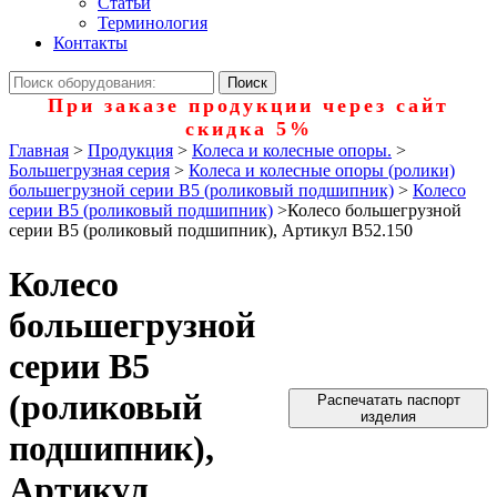
Статьи
Терминология
Контакты
При заказе продукции через сайт
скидка 5%
Главная
>
Продукция
>
Колеса и колесные опоры.
>
Большегрузная серия
>
Колеса и колесные опоры (ролики)
большегрузной серии В5 (роликовый подшипник)
>
Колесо
серии B5 (роликовый подшипник)
>
Колесо большегрузной
серии B5 (роликовый подшипник), Артикул B52.150
Колесо
большегрузной
серии B5
(роликовый
Распечатать паспорт
изделия
подшипник),
Артикул