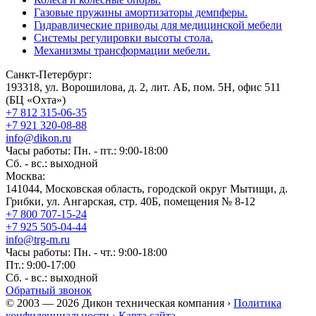
Газовые пружины амортизаторы демпферы.
Гидравлические приводы для медицинской мебели
Системы регулировки высоты стола.
Механизмы трансформации мебели.
Санкт-Петербург:
193318, ул. Ворошилова, д. 2, лит. АБ, пом. 5Н, офис 511
(БЦ «Охта»)
+7 812 315-06-35
+7 921 320-08-88
info@dikon.ru
Часы работы: Пн. - пт.: 9:00-18:00
Сб. - вс.: выходной
Москва:
141044, Московская область, городской округ Мытищи, д.
Грибки, ул. Ангарская, стр. 40Б, помещения № 8-12
+7 800 707-15-24
+7 925 505-04-44
info@trg-m.ru
Часы работы: Пн. - чт.: 9:00-18:00
Пт.: 9:00-17:00
Сб. - вс.: выходной
Обратный звонок
© 2003 — 2026 Дикон техническая компания ›
Политика
конфиденциальности
›
Карта сайта