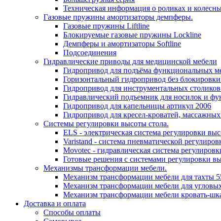
Техническая информация о роликах и колесн
Газовые пружины амортизаторы демпферы.
Газовые пружины Liftline
Блокируемые газовые пружины Lockline
Демпферы и амортизаторы Softline
Подсоединения
Гидравлические приводы для медицинской мебели
Гидропривод для подъёма функциональных ме
Горизонтальный гидропривод без блокировки
Гидропривод для инструментальных столиков
Гидравлический подъемник для носилок и фу
Гидропривод для капельницы артикул 2006
Гидропривод для кресел-кроватей, массажных
Системы регулировки высоты стола.
ELS - электрическая система регулировки выс
Varistand - система пневматической регулиров
Movotec - гидравлическая система регулировк
Готовые решения с системами регулировки в
Механизмы трансформации мебели.
Механизм трансформации мебели для тахты 5
Механизм трансформации мебели для угловых
Механизм трансформации мебели кровать-шк
Доставка и оплата
Способы оплаты