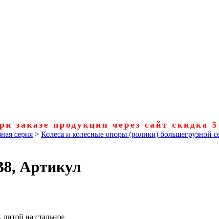
ри заказе продукции через сайт скидка 
ная серия
>
Колеса и колесные опоры (ролики) большегрузной с
B8, Артикул
, литой на стальное