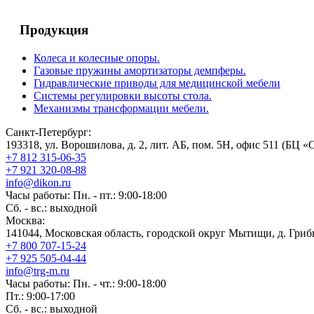
Продукция
Колеса и колесные опоры.
Газовые пружины амортизаторы демпферы.
Гидравлические приводы для медицинской мебели
Системы регулировки высоты стола.
Механизмы трансформации мебели.
Санкт-Петербург:
193318, ул. Ворошилова, д. 2, лит. АБ, пом. 5Н, офис 511 (БЦ «
+7 812 315-06-35
+7 921 320-08-88
info@dikon.ru
Часы работы: Пн. - пт.: 9:00-18:00
Сб. - вс.: выходной
Москва:
141044, Московская область, городской округ Мытищи, д. Грибк
+7 800 707-15-24
+7 925 505-04-44
info@trg-m.ru
Часы работы: Пн. - чт.: 9:00-18:00
Пт.: 9:00-17:00
Сб. - вс.: выходной