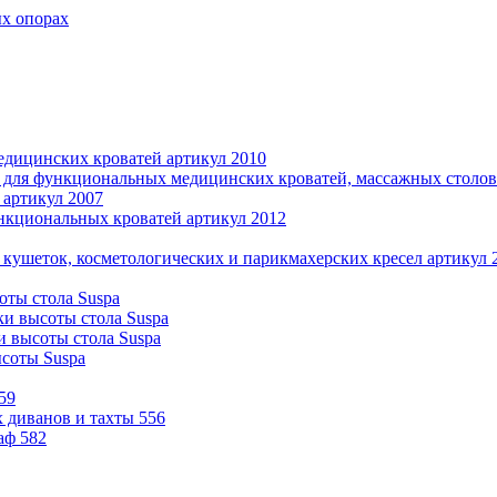
ых опорах
дицинских кроватей артикул 2010
 для функциональных медицинских кроватей, массажных столов 
 артикул 2007
нкциональных кроватей артикул 2012
 кушеток, косметологических и парикмахерских кресел артикул 
оты стола Suspa
ки высоты стола Suspa
и высоты стола Suspa
ысоты Suspa
59
 диванов и тахты 556
аф 582