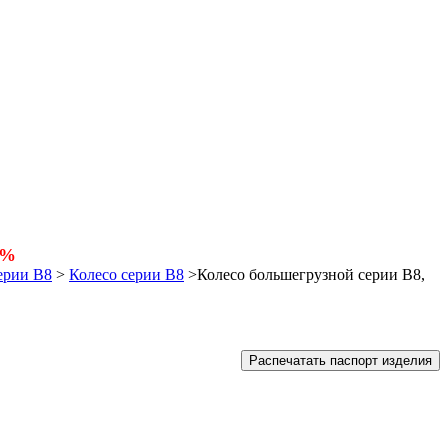
5%
ерии В8
>
Колесо серии B8
>
Колесо большегрузной серии B8,
Распечатать паспорт изделия