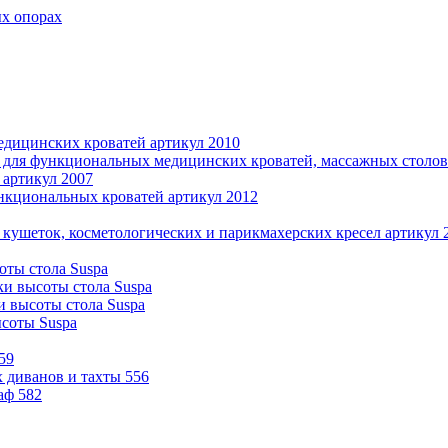
ых опорах
дицинских кроватей артикул 2010
 для функциональных медицинских кроватей, массажных столов 
 артикул 2007
нкциональных кроватей артикул 2012
 кушеток, косметологических и парикмахерских кресел артикул 
оты стола Suspa
ки высоты стола Suspa
и высоты стола Suspa
ысоты Suspa
59
 диванов и тахты 556
аф 582