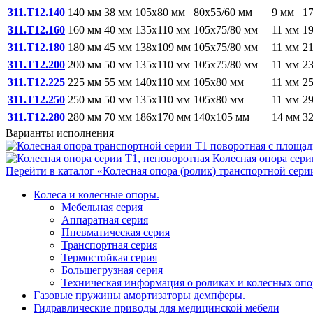
311.T12.140
140 мм
38 мм
105x80 мм
80x55/60 мм
9 мм
1
311.T12.160
160 мм
40 мм
135x110 мм
105x75/80 мм
11 мм
1
311.T12.180
180 мм
45 мм
138x109 мм
105x75/80 мм
11 мм
2
311.T12.200
200 мм
50 мм
135x110 мм
105x75/80 мм
11 мм
2
311.T12.225
225 мм
55 мм
140x110 мм
105x80 мм
11 мм
2
311.T12.250
250 мм
50 мм
135x110 мм
105x80 мм
11 мм
2
311.T12.280
280 мм
70 мм
186x170 мм
140x105 мм
14 мм
3
Варианты исполнения
Колесная опора сери
Перейти в каталог «Колесная опора (ролик) транспортной сери
Колеса и колесные опоры.
Мебельная серия
Аппаратная серия
Пневматическая серия
Транспортная серия
Термостойкая серия
Большегрузная серия
Техническая информация о роликах и колесных опо
Газовые пружины амортизаторы демпферы.
Гидравлические приводы для медицинской мебели