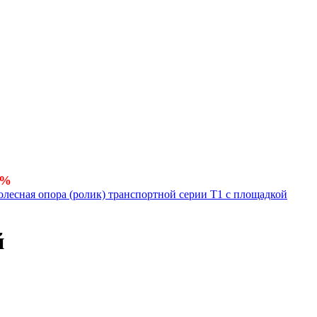
5%
олесная опора (ролик) транспортной серии Т1 с площадкой
й