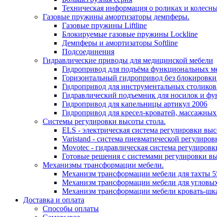
Техническая информация о роликах и колесн
Газовые пружины амортизаторы демпферы.
Газовые пружины Liftline
Блокируемые газовые пружины Lockline
Демпферы и амортизаторы Softline
Подсоединения
Гидравлические приводы для медицинской мебели
Гидропривод для подъёма функциональных ме
Горизонтальный гидропривод без блокировки
Гидропривод для инструментальных столиков
Гидравлический подъемник для носилок и фу
Гидропривод для капельницы артикул 2006
Гидропривод для кресел-кроватей, массажных
Системы регулировки высоты стола.
ELS - электрическая система регулировки выс
Varistand - система пневматической регулиров
Movotec - гидравлическая система регулировк
Готовые решения с системами регулировки в
Механизмы трансформации мебели.
Механизм трансформации мебели для тахты 5
Механизм трансформации мебели для угловых
Механизм трансформации мебели кровать-шк
Доставка и оплата
Способы оплаты