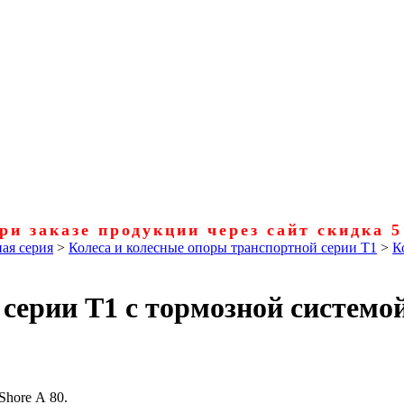
ри заказе продукции через сайт скидка 
ая серия
>
Колеса и колесные опоры транспортной серии Т1
>
К
серии Т1 с тормозной системо
Shore А 80.