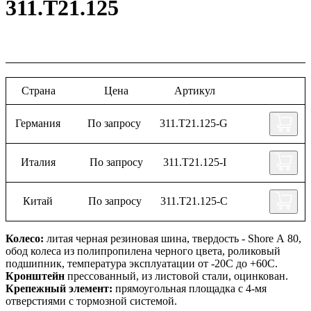
311.Т21.125
Страна
Цена
Артикул
Германия
По запросу
311.Т21.125-G
Италия
По запросу
311.Т21.125-I
Китай
По запросу
311.Т21.125-C
Колесо:
литая черная резиновая шина, твердость - Shore А 80,
обод колеса из полипропилена черного цвета, роликовый
подшипник, температура эксплуатации от -20С до +60С.
Кронштейн
прессованный, из листовой стали, оцинкован.
Крепежный элемент:
прямоугольная площадка с 4-мя
отверстиями с тормозной системой.