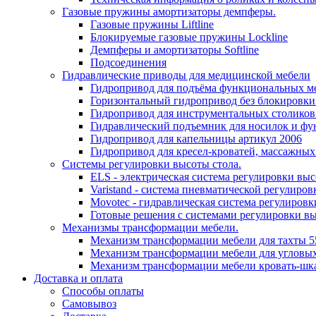
Газовые пружины амортизаторы демпферы.
Газовые пружины Liftline
Блокируемые газовые пружины Lockline
Демпферы и амортизаторы Softline
Подсоединения
Гидравлические приводы для медицинской мебели
Гидропривод для подъёма функциональных ме
Горизонтальный гидропривод без блокировки
Гидропривод для инструментальных столиков
Гидравлический подъемник для носилок и фу
Гидропривод для капельницы артикул 2006
Гидропривод для кресел-кроватей, массажных
Системы регулировки высоты стола.
ELS - электрическая система регулировки выс
Varistand - система пневматической регулиров
Movotec - гидравлическая система регулировк
Готовые решения с системами регулировки в
Механизмы трансформации мебели.
Механизм трансформации мебели для тахты 5
Механизм трансформации мебели для угловых
Механизм трансформации мебели кровать-шк
Доставка и оплата
Способы оплаты
Самовывоз