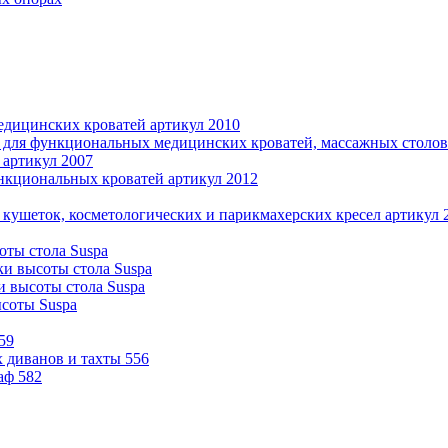
дицинских кроватей артикул 2010
 для функциональных медицинских кроватей, массажных столов 
 артикул 2007
нкциональных кроватей артикул 2012
 кушеток, косметологических и парикмахерских кресел артикул 
оты стола Suspa
ки высоты стола Suspa
и высоты стола Suspa
ысоты Suspa
59
 диванов и тахты 556
аф 582