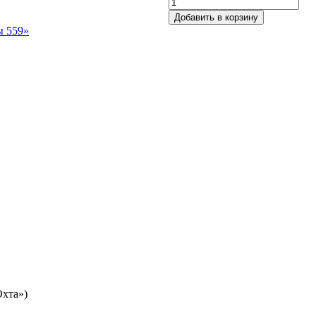
Добавить в корзину
ы 559»
Охта»)