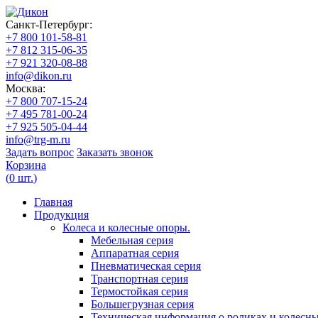
Санкт-Петербург:
+7 800 101-58-81
+7 812 315-06-35
+7 921 320-08-88
info@dikon.ru
Москва:
+7 800 707-15-24
+7 495 781-00-24
+7 925 505-04-44
info@trg-m.ru
Задать вопрос
Заказать звонок
Корзина
(
0
шт.
)
Главная
Продукция
Колеса и колесные опоры.
Мебельная серия
Аппаратная серия
Пневматическая серия
Транспортная серия
Термостойкая серия
Большегрузная серия
Техническая информация о роликах и колесн