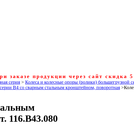
ри заказе продукции через сайт скидка 
ная серия
>
Колеса и колесные опоры (ролики) большегрузной с
 серии B4 со сварным стальным кронштейном, поворотная
>
Коле
стальным
. 116.B43.080