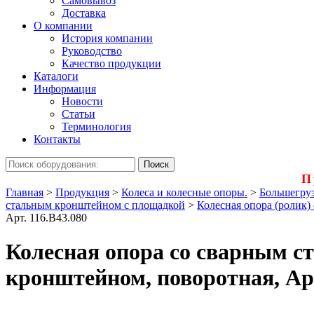
Самовывоз
Доставка
О компании
История компании
Руководство
Качество продукции
Каталоги
Информация
Новости
Статьи
Терминология
Контакты
П
Главная
>
Продукция
>
Колеса и колесные опоры.
>
Большегруз
стальным кронштейном с площадкой
>
Колесная опора (ролик)
Арт. 116.B43.080
Колесная опора со сварным 
кронштейном, поворотная, Арт