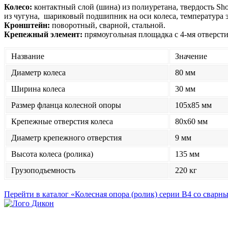
Колесо:
контактный слой (шина) из полиуретана, твердость Sho
из чугуна, шариковый подшипник на оси колеса, температура 
Кронштейн:
поворотный, сварной, стальной.
Крепежный элемент:
прямоугольная площадка с 4-мя отверсти
Название
Значение
Диаметр колеса
80 мм
Ширина колеса
30 мм
Размер фланца колесной опоры
105x85 мм
Крепежные отверстия колеса
80x60 мм
Диаметр крепежного отверстия
9 мм
Высота колеса (ролика)
135 мм
Грузоподъемность
220 кг
Перейти в каталог «Колесная опора (ролик) серии B4 со свар