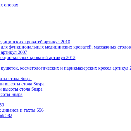
ых опорах
дицинских кроватей артикул 2010
 для функциональных медицинских кроватей, массажных столов 
 артикул 2007
нкциональных кроватей артикул 2012
 кушеток, косметологических и парикмахерских кресел артикул 
оты стола Suspa
ки высоты стола Suspa
и высоты стола Suspa
ысоты Suspa
59
 диванов и тахты 556
аф 582