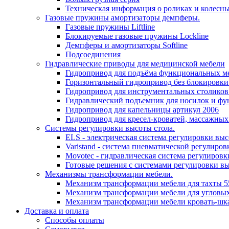
Техническая информация о роликах и колесн
Газовые пружины амортизаторы демпферы.
Газовые пружины Liftline
Блокируемые газовые пружины Lockline
Демпферы и амортизаторы Softline
Подсоединения
Гидравлические приводы для медицинской мебели
Гидропривод для подъёма функциональных ме
Горизонтальный гидропривод без блокировки
Гидропривод для инструментальных столиков
Гидравлический подъемник для носилок и фу
Гидропривод для капельницы артикул 2006
Гидропривод для кресел-кроватей, массажных
Системы регулировки высоты стола.
ELS - электрическая система регулировки выс
Varistand - система пневматической регулиров
Movotec - гидравлическая система регулировк
Готовые решения с системами регулировки в
Механизмы трансформации мебели.
Механизм трансформации мебели для тахты 5
Механизм трансформации мебели для угловых
Механизм трансформации мебели кровать-шк
Доставка и оплата
Способы оплаты