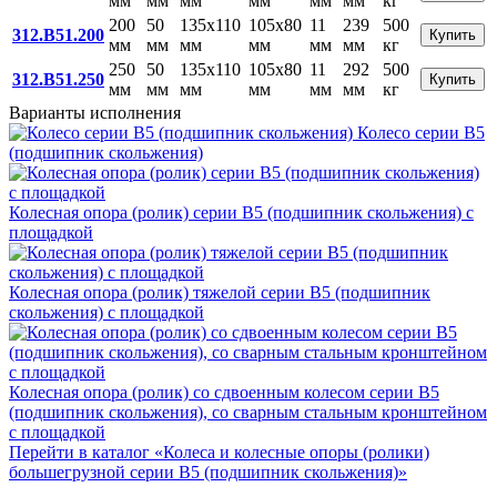
мм
мм
мм
мм
мм
мм
кг
200
50
135x110
105x80
11
239
500
312.B51.200
Купить
мм
мм
мм
мм
мм
мм
кг
250
50
135x110
105x80
11
292
500
312.B51.250
Купить
мм
мм
мм
мм
мм
мм
кг
Варианты исполнения
Колесо серии B5
(подшипник скольжения)
Колесная опора (ролик) серии B5 (подшипник скольжения) с
площадкой
Колесная опора (ролик) тяжелой серии B5 (подшипник
скольжения) с площадкой
Колесная опора (ролик) со сдвоенным колесом серии B5
(подшипник скольжения), со сварным стальным кронштейном
с площадкой
Перейти в каталог «Колеса и колесные опоры (ролики)
большегрузной серии В5 (подшипник скольжения)»