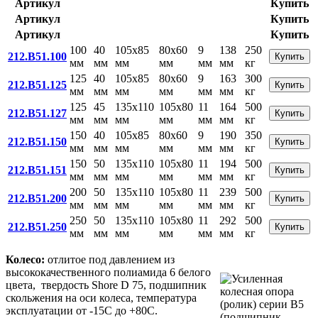
Артикул
Купить
Артикул
Купить
Артикул
Купить
100
40
105x85
80x60
9
138
250
212.B51.100
Купить
мм
мм
мм
мм
мм
мм
кг
125
40
105x85
80x60
9
163
300
212.B51.125
Купить
мм
мм
мм
мм
мм
мм
кг
125
45
135x110
105x80
11
164
500
212.B51.127
Купить
мм
мм
мм
мм
мм
мм
кг
150
40
105x85
80x60
9
190
350
212.B51.150
Купить
мм
мм
мм
мм
мм
мм
кг
150
50
135x110
105x80
11
194
500
212.B51.151
Купить
мм
мм
мм
мм
мм
мм
кг
200
50
135x110
105x80
11
239
500
212.B51.200
Купить
мм
мм
мм
мм
мм
мм
кг
250
50
135x110
105x80
11
292
500
212.B51.250
Купить
мм
мм
мм
мм
мм
мм
кг
Колесо:
отлитое под давлением из
высококачественного полиамида 6 белого
цвета, твердость Shore D 75, подшипник
скольжения на оси колеса, температура
эксплуатации от -15С до +80С.