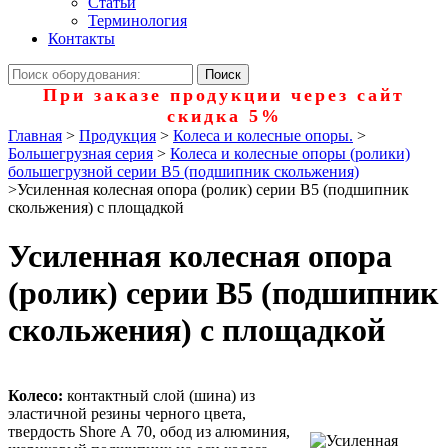
Статьи
Терминология
Контакты
При заказе продукции через сайт
скидка 5%
Главная
>
Продукция
>
Колеса и колесные опоры.
>
Большегрузная серия
>
Колеса и колесные опоры (ролики)
большегрузной серии В5 (подшипник скольжения)
>
Усиленная колесная опора (ролик) серии B5 (подшипник
скольжения) с площадкой
Усиленная колесная опора
(ролик) серии B5 (подшипник
скольжения) с площадкой
Колесо:
контактный слой (шина) из
эластичной резины черного цвета,
твердость Shore А 70, обод из алюминия,