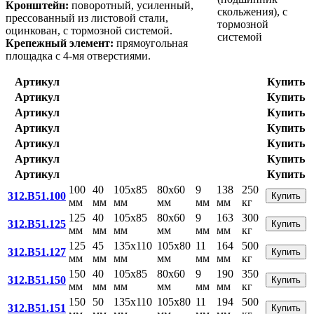
Кронштейн:
поворотный, усиленный,
прессованный из листовой стали,
оцинкован, с тормозной системой.
Крепежный элемент:
прямоугольная
площадка с 4-мя отверстиями.
Артикул
Купить
Артикул
Купить
Артикул
Купить
Артикул
Купить
Артикул
Купить
Артикул
Купить
Артикул
Купить
100
40
105x85
80x60
9
138
250
312.B51.100
Купить
мм
мм
мм
мм
мм
мм
кг
125
40
105x85
80x60
9
163
300
312.B51.125
Купить
мм
мм
мм
мм
мм
мм
кг
125
45
135x110
105x80
11
164
500
312.B51.127
Купить
мм
мм
мм
мм
мм
мм
кг
150
40
105x85
80x60
9
190
350
312.B51.150
Купить
мм
мм
мм
мм
мм
мм
кг
150
50
135x110
105x80
11
194
500
312.B51.151
Купить