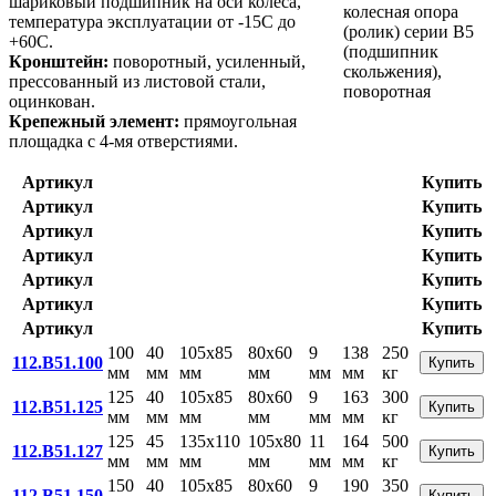
шариковый подшипник на оси колеса,
температура эксплуатации от -15С до
+60С.
Кронштейн:
поворотный, усиленный,
прессованный из листовой стали,
оцинкован.
Крепежный элемент:
прямоугольная
площадка с 4-мя отверстиями.
Артикул
Купить
Артикул
Купить
Артикул
Купить
Артикул
Купить
Артикул
Купить
Артикул
Купить
Артикул
Купить
100
40
105x85
80x60
9
138
250
112.B51.100
Купить
мм
мм
мм
мм
мм
мм
кг
125
40
105x85
80x60
9
163
300
112.B51.125
Купить
мм
мм
мм
мм
мм
мм
кг
125
45
135x110
105x80
11
164
500
112.B51.127
Купить
мм
мм
мм
мм
мм
мм
кг
150
40
105x85
80x60
9
190
350
112.B51.150
Купить