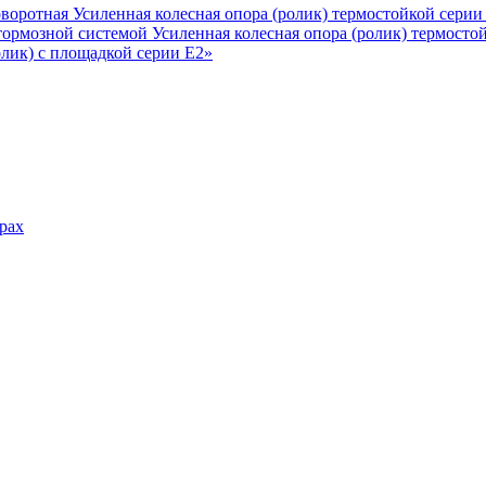
Усиленная колесная опора (ролик) термостойкой серии
Усиленная колесная опора (ролик) термосто
олик) с площадкой серии Е2»
рах