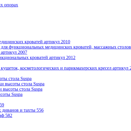
ых опорах
дицинских кроватей артикул 2010
 для функциональных медицинских кроватей, массажных столов 
 артикул 2007
нкциональных кроватей артикул 2012
 кушеток, косметологических и парикмахерских кресел артикул 
оты стола Suspa
ки высоты стола Suspa
и высоты стола Suspa
ысоты Suspa
59
 диванов и тахты 556
аф 582