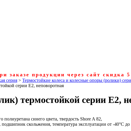
ри заказе продукции через сайт скидка 
ая серия
>
Термостойкие колеса и колесные опоры (ролики) сер
стойкой серии Е2, неповоротная
лик) термостойкой серии Е2, 
о полиуретана синего цвета, твердость Shore A 82,
, подшипник скольжения, температура эксплуатации от -40°С до