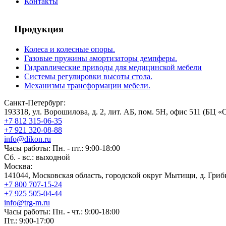
Контакты
Продукция
Колеса и колесные опоры.
Газовые пружины амортизаторы демпферы.
Гидравлические приводы для медицинской мебели
Системы регулировки высоты стола.
Механизмы трансформации мебели.
Санкт-Петербург:
193318, ул. Ворошилова, д. 2, лит. АБ, пом. 5Н, офис 511 (БЦ «
+7 812 315-06-35
+7 921 320-08-88
info@dikon.ru
Часы работы: Пн. - пт.: 9:00-18:00
Сб. - вс.: выходной
Москва:
141044, Московская область, городской округ Мытищи, д. Грибк
+7 800 707-15-24
+7 925 505-04-44
info@trg-m.ru
Часы работы: Пн. - чт.: 9:00-18:00
Пт.: 9:00-17:00