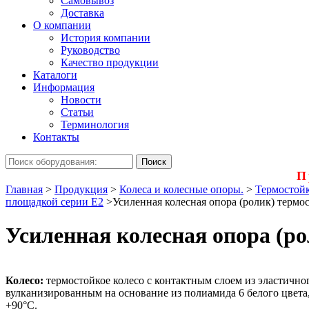
Самовывоз
Доставка
О компании
История компании
Руководство
Качество продукции
Каталоги
Информация
Новости
Статьи
Терминология
Контакты
П
Главная
>
Продукция
>
Колеса и колесные опоры.
>
Термостойк
площадкой серии Е2
>
Усиленная колесная опора (ролик) термо
Усиленная колесная опора (ро
Колесо:
термостойкое колесо с контактным слоем из эластичног
вулканизированным на основание из полиамида 6 белого цвета
+90°С.