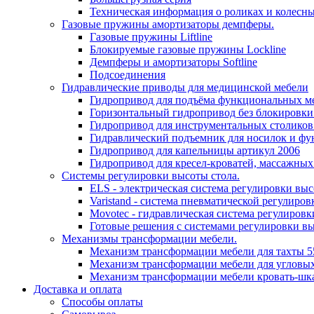
Техническая информация о роликах и колесн
Газовые пружины амортизаторы демпферы.
Газовые пружины Liftline
Блокируемые газовые пружины Lockline
Демпферы и амортизаторы Softline
Подсоединения
Гидравлические приводы для медицинской мебели
Гидропривод для подъёма функциональных ме
Горизонтальный гидропривод без блокировки
Гидропривод для инструментальных столиков
Гидравлический подъемник для носилок и фу
Гидропривод для капельницы артикул 2006
Гидропривод для кресел-кроватей, массажных
Системы регулировки высоты стола.
ELS - электрическая система регулировки выс
Varistand - система пневматической регулиров
Movotec - гидравлическая система регулировк
Готовые решения с системами регулировки в
Механизмы трансформации мебели.
Механизм трансформации мебели для тахты 5
Механизм трансформации мебели для угловых
Механизм трансформации мебели кровать-шк
Доставка и оплата
Способы оплаты