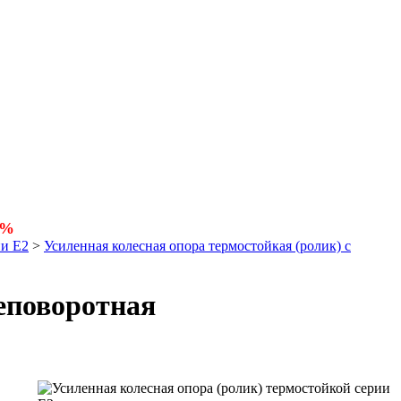
5%
ии Е2
>
Усиленная колесная опора термостойкая (ролик) с
неповоротная