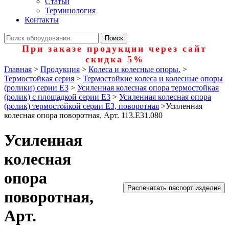
Статьи
Терминология
Контакты
При заказе продукции через сайт
скидка 5%
Главная
>
Продукция
>
Колеса и колесные опоры.
>
Термостойкая серия
>
Термостойкие колеса и колесные опоры
(ролики) серии Е3
>
Усиленная колесная опора термостойкая
(ролик) с площадкой серии Е3
>
Усиленная колесная опора
(ролик) термостойкой серии Е3, поворотная
>
Усиленная
колесная опора поворотная, Арт. 113.E31.080
Усиленная
колесная
опора
Распечатать паспорт изделия
поворотная,
Арт.