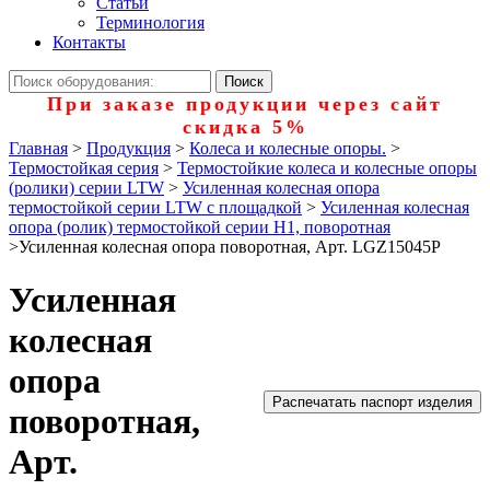
Статьи
Терминология
Контакты
При заказе продукции через сайт
скидка 5%
Главная
>
Продукция
>
Колеса и колесные опоры.
>
Термостойкая серия
>
Термостойкие колеса и колесные опоры
(ролики) серии LTW
>
Усиленная колесная опора
термостойкой серии LTW с площадкой
>
Усиленная колесная
опора (ролик) термостойкой серии Н1, поворотная
>
Усиленная колесная опора поворотная, Арт. LGZ15045P
Усиленная
колесная
опора
Распечатать паспорт изделия
поворотная,
Арт.