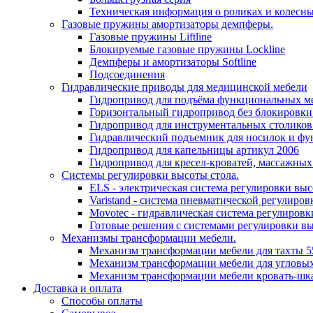
Техническая информация о роликах и колесн
Газовые пружины амортизаторы демпферы.
Газовые пружины Liftline
Блокируемые газовые пружины Lockline
Демпферы и амортизаторы Softline
Подсоединения
Гидравлические приводы для медицинской мебели
Гидропривод для подъёма функциональных ме
Горизонтальный гидропривод без блокировки
Гидропривод для инструментальных столиков
Гидравлический подъемник для носилок и фу
Гидропривод для капельницы артикул 2006
Гидропривод для кресел-кроватей, массажных
Системы регулировки высоты стола.
ELS - электрическая система регулировки выс
Varistand - система пневматической регулиров
Movotec - гидравлическая система регулировк
Готовые решения с системами регулировки в
Механизмы трансформации мебели.
Механизм трансформации мебели для тахты 5
Механизм трансформации мебели для угловых
Механизм трансформации мебели кровать-шк
Доставка и оплата
Способы оплаты