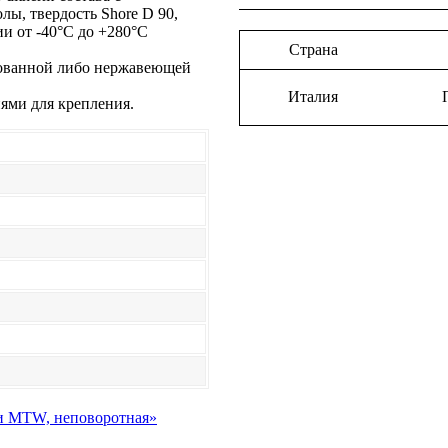
ы, твердость Shore D 90,
и от -40°С до +280°С
Страна
кованной либо нержавеющей
Италия
иями для крепления.
ии MTW, неповоротная»