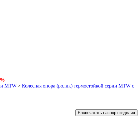
5%
рии MTW
>
Колесная опора (ролик) термостойкой серии MTW с
Распечатать паспорт изделия