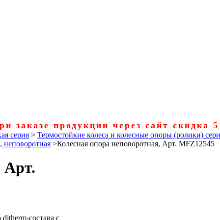
ри заказе продукции через сайт скидка 
ая серия
>
Термостойкие колеса и колесные опоры (ролики) се
, неповоротная
>
Колесная опора неповоротная, Арт. MFZ12545
 Арт.
ditherm-состава с