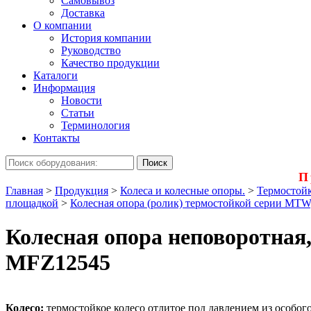
Самовывоз
Доставка
О компании
История компании
Руководство
Качество продукции
Каталоги
Информация
Новости
Статьи
Терминология
Контакты
П
Главная
>
Продукция
>
Колеса и колесные опоры.
>
Термостойк
площадкой
>
Колесная опора (ролик) термостойкой серии MTW
Колесная опора неповоротная,
MFZ12545
Колесо:
термостойкое колесо отлитое под давлением из особого 