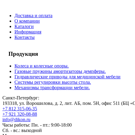
Доставка и оплата
О компании
Каталоги
Информация
Контакты
Продукция
Колеса и колесные опоры.
Газовые пружины амортизаторы демпферы.
Гидравлические приводы для медицинской мебели
Системы регулировки высоты стола.
Механизмы трансформации мебели.
Санкт-Петербург:
193318, ул. Ворошилова, д. 2, лит. АБ, пом. 5Н, офис 511 (БЦ «
+7 812 315-06-35
+7 921 320-08-88
info@dikon.ru
Часы работы: Пн. - пт.: 9:00-18:00
Сб. - вс.: выходной