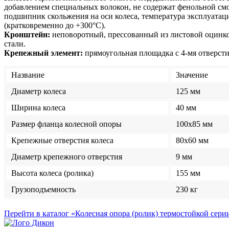
добавлением специальных волокон, не содержат фенольной смол
подшипник скольжения на оси колеса, температура эксплуатаци
(кратковременно до +300°С).
Кронштейн:
неповоротный, прессованный из листовой оцин
стали.
Крепежный элемент:
прямоугольная площадка с 4-мя отверст
Название
Значение
Диаметр колеса
125 мм
Ширина колеса
40 мм
Размер фланца колесной опоры
100x85 мм
Крепежные отверстия колеса
80x60 мм
Диаметр крепежного отверстия
9 мм
Высота колеса (ролика)
155 мм
Грузоподъемность
230 кг
Перейти в каталог «Колесная опора (ролик) термостойкой сер