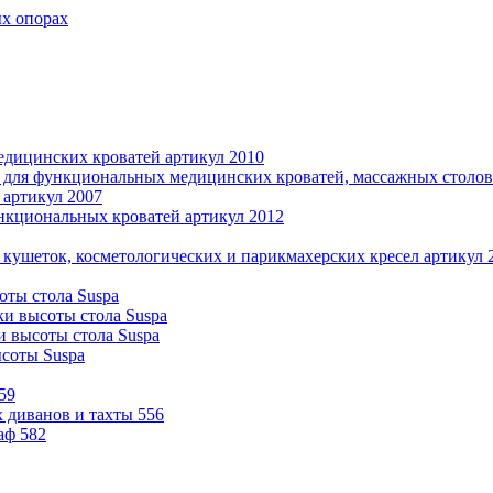
ых опорах
дицинских кроватей артикул 2010
 для функциональных медицинских кроватей, массажных столов 
 артикул 2007
нкциональных кроватей артикул 2012
 кушеток, косметологических и парикмахерских кресел артикул 
оты стола Suspa
ки высоты стола Suspa
и высоты стола Suspa
ысоты Suspa
59
 диванов и тахты 556
аф 582