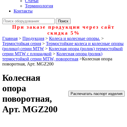
Статьи
Терминология
Контакты
При заказе продукции через сайт
скидка 5%
Главная
>
Продукция
>
Колеса и колесные опоры.
>
Термостойкая серия
>
Термостойкие колеса и колесные опоры
(ролики) серии MTW
>
Колесная опора (ролик) термостойкой
серии MTW с площадкой
>
Колесная опора (ролик)
термостойкой серии MTW, поворотная
>
Колесная опора
поворотная, Арт. MGZ200
Колесная
опора
Распечатать паспорт изделия
поворотная,
Арт. MGZ200