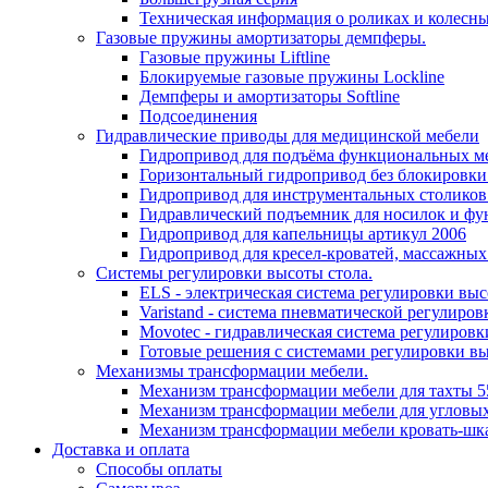
Техническая информация о роликах и колесн
Газовые пружины амортизаторы демпферы.
Газовые пружины Liftline
Блокируемые газовые пружины Lockline
Демпферы и амортизаторы Softline
Подсоединения
Гидравлические приводы для медицинской мебели
Гидропривод для подъёма функциональных ме
Горизонтальный гидропривод без блокировки
Гидропривод для инструментальных столиков
Гидравлический подъемник для носилок и фу
Гидропривод для капельницы артикул 2006
Гидропривод для кресел-кроватей, массажных
Системы регулировки высоты стола.
ELS - электрическая система регулировки выс
Varistand - система пневматической регулиров
Movotec - гидравлическая система регулировк
Готовые решения с системами регулировки в
Механизмы трансформации мебели.
Механизм трансформации мебели для тахты 5
Механизм трансформации мебели для угловых
Механизм трансформации мебели кровать-шк
Доставка и оплата
Способы оплаты