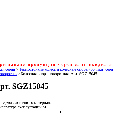
ри заказе продукции через сайт скидка 
ая серия
>
Термостойкие колеса и колесные опоры (ролики) се
поворотная
>
Колесная опора поворотная, Арт. SGZ15045
Арт. SGZ15045
о термопластичного материала,
емпература эксплуатации от