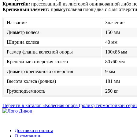
Кронштейн:
прессованный из листовой оцинкованной либо н
Крепежный элемент:
прямоугольная площадка с 4-мя отверст
Название
Значение
Диаметр колеса
150 мм
Ширина колеса
40 мм
Размер фланца колесной опоры
100x85 мм
Крепежные отверстия колеса
80x60 мм
Диаметр крепежного отверстия
9 мм
Высота колеса (ролика)
181 мм
Грузоподъемность
250 кг
Перейти в каталог «Колесная опора (ролик) термостойкой сери
Доставка и оплата
О компании