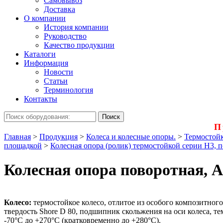
Самовывоз
Доставка
О компании
История компании
Руководство
Качество продукции
Каталоги
Информация
Новости
Статьи
Терминология
Контакты
П
Главная
>
Продукция
>
Колеса и колесные опоры.
>
Термостойк
площадкой
>
Колесная опора (ролик) термостойкой серии Н3, 
Колесная опора поворотная, 
Колесо:
термостойкое колесо, отлитое из особого композитног
твердость Shore D 80, подшипник скольжения на оси колеса, т
-70°С до +270°С (кратковременно до +280°С).