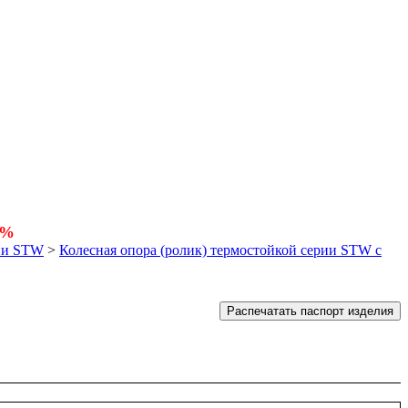
5%
рии STW
>
Колесная опора (ролик) термостойкой серии STW с
Распечатать паспорт изделия