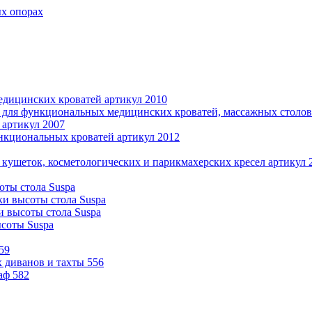
ых опорах
дицинских кроватей артикул 2010
 для функциональных медицинских кроватей, массажных столов 
 артикул 2007
нкциональных кроватей артикул 2012
 кушеток, косметологических и парикмахерских кресел артикул 
оты стола Suspa
ки высоты стола Suspa
и высоты стола Suspa
ысоты Suspa
59
 диванов и тахты 556
аф 582