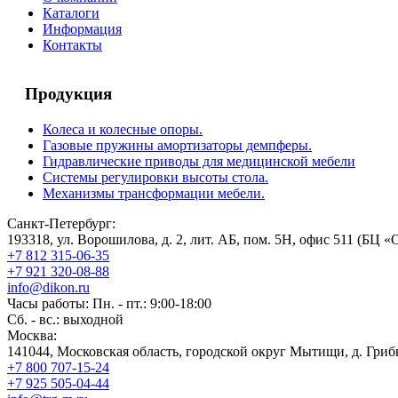
Каталоги
Информация
Контакты
Продукция
Колеса и колесные опоры.
Газовые пружины амортизаторы демпферы.
Гидравлические приводы для медицинской мебели
Системы регулировки высоты стола.
Механизмы трансформации мебели.
Санкт-Петербург:
193318, ул. Ворошилова, д. 2, лит. АБ, пом. 5Н, офис 511 (БЦ «
+7 812 315-06-35
+7 921 320-08-88
info@dikon.ru
Часы работы: Пн. - пт.: 9:00-18:00
Сб. - вс.: выходной
Москва:
141044, Московская область, городской округ Мытищи, д. Грибк
+7 800 707-15-24
+7 925 505-04-44