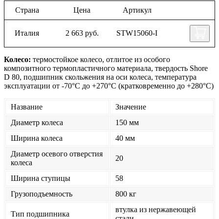
Страна
Цена
Артикул
Италия
2 663 руб.
STW15060-I
Колесо:
термостойкое колесо, отлитое из особого
композитного термопластичного материала, твердость Shore
D 80, подшипник скольжения на оси колеса, температура
эксплуатации от -70°С до +270°С (кратковременно до +280°С)
Название
Значение
Диаметр колеса
150 мм
Ширина колеса
40 мм
Диаметр осевого отверстия
20
колеса
Ширина ступицы
58
Грузоподъемность
800 кг
втулка из нержавеющей
Тип подшипника
стали