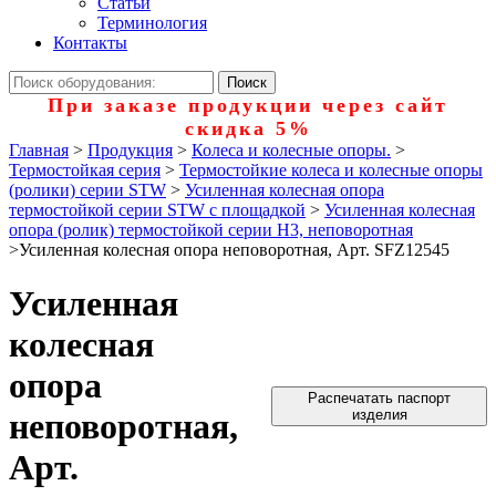
Статьи
Терминология
Контакты
При заказе продукции через сайт
скидка 5%
Главная
>
Продукция
>
Колеса и колесные опоры.
>
Термостойкая серия
>
Термостойкие колеса и колесные опоры
(ролики) серии STW
>
Усиленная колесная опора
термостойкой серии STW с площадкой
>
Усиленная колесная
опора (ролик) термостойкой серии Н3, неповоротная
>
Усиленная колесная опора неповоротная, Арт. SFZ12545
Усиленная
колесная
опора
Распечатать паспорт
неповоротная,
изделия
Арт.