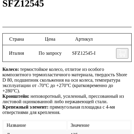
SFZ12545
Страна
Цена
Артикул
Италия
По запросу
SFZ12545-I
Колесо:
термостойкое колесо, отлитое из особого
композитного термопластичного материала, твердость Shore
D 80, подшипник скольжения на оси колеса, температура
эксплуатации от -70°С до +270°С (кратковременно до
+280°С).
Кронштейн:
неповоротный, усиленный, прессованный из
листовой оцинкованной либо нержавеющей стали.
Крепежный элемент:
прямоугольная площадка с 4-мя
отверстиями для крепления.
Название
Значение