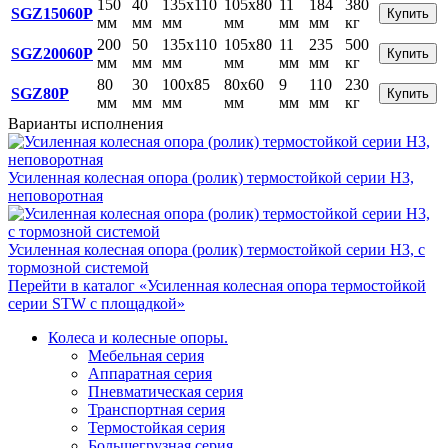
150
40
135x110
105x80
11
184
380
SGZ15060P
Купить
мм
мм
мм
мм
мм
мм
кг
200
50
135x110
105x80
11
235
500
SGZ20060P
Купить
мм
мм
мм
мм
мм
мм
кг
80
30
100x85
80x60
9
110
230
SGZ80P
Купить
мм
мм
мм
мм
мм
мм
кг
Варианты исполнения
Усиленная колесная опора (ролик) термостойкой серии Н3,
неповоротная
Усиленная колесная опора (ролик) термостойкой серии Н3, с
тормозной системой
Перейти в каталог «Усиленная колесная опора термостойкой
серии STW с площадкой»
Колеса и колесные опоры.
Мебельная серия
Аппаратная серия
Пневматическая серия
Транспортная серия
Термостойкая серия
Большегрузная серия