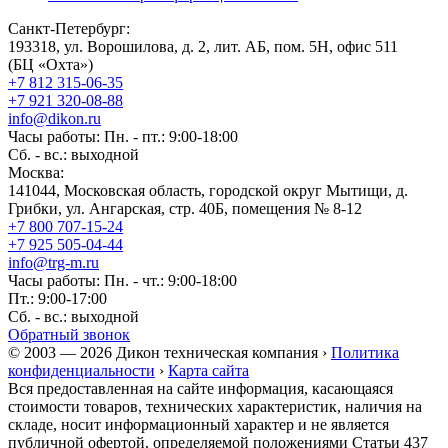
Санкт-Петербург:
193318, ул. Ворошилова, д. 2, лит. АБ, пом. 5Н, офис 511
(БЦ «Охта»)
+7 812 315-06-35
+7 921 320-08-88
info@dikon.ru
Часы работы: Пн. - пт.: 9:00-18:00
Сб. - вс.: выходной
Москва:
141044, Московская область, городской округ Мытищи, д.
Грибки, ул. Ангарская, стр. 40Б, помещения № 8-12
+7 800 707-15-24
+7 925 505-04-44
info@trg-m.ru
Часы работы: Пн. - чт.: 9:00-18:00
Пт.: 9:00-17:00
Сб. - вс.: выходной
Обратный звонок
© 2003 — 2026 Дикон техническая компания ›
Политика
конфиденциальности
›
Карта сайта
Вся предоставленная на сайте информация, касающаяся
стоимости товаров, технических характеристик, наличия на
складе, носит информационный характер и не является
публичной офертой, определяемой положениями Статьи 437