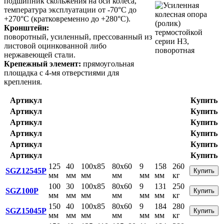
подшипник скольжения на оси колеса,
температура эксплуатации от -70°С до
+270°С (кратковременно до +280°С).
Кронштейн:
поворотный, усиленный, прессованный из
листовой оцинкованной либо
нержавеющей стали.
Крепежный элемент:
прямоугольная
площадка с 4-мя отверстиями для
крепления.
Артикул
Купить
Артикул
Купить
Артикул
Купить
Артикул
Купить
Артикул
Купить
Артикул
Купить
125
40
100x85
80x60
9
158
260
SGZ12545P
Купить
мм
мм
мм
мм
мм
мм
кг
100
30
100x85
80x60
9
131
250
SGZ100P
Купить
мм
мм
мм
мм
мм
мм
кг
150
40
100x85
80x60
9
184
280
SGZ15045P
Купить
мм
мм
мм
мм
мм
мм
кг