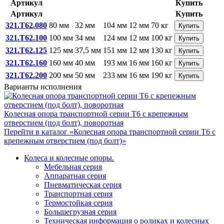
Артикул
Купить
Артикул
Купить
321.Т62.080
80 мм
32 мм
104 мм
12 мм
70 кг
Купить
321.Т62.100
100 мм
34 мм
124 мм
12 мм
100 кг
Купить
321.Т62.125
125 мм
37,5 мм
151 мм
12 мм
130 кг
Купить
321.Т62.160
160 мм
40 мм
193 мм
16 мм
160 кг
Купить
321.Т62.200
200 мм
50 мм
233 мм
16 мм
190 кг
Купить
Варианты исполнения
Колесная опора транспортной серии Т6 с крепежным
отверстием (под болт), поворотная
Перейти в каталог «Колесная опора транспортной серии Т6 с
крепежным отверстием (под болт)»
Колеса и колесные опоры.
Мебельная серия
Аппаратная серия
Пневматическая серия
Транспортная серия
Термостойкая серия
Большегрузная серия
Техническая информация о роликах и колесных