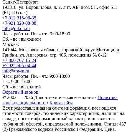
Санкт-Петербург:
193318, ул. Ворошилова, д. 2, лит. АБ, пом. 5Н, офис 511
(БЦ «Охта»)
+7 812 315-06-35
+7 921 320-08-88
info@dikon.ru
Часы работы: Пн. - пт.: 9:00-18:00
Сб. - вс.: выходной
Москва:
141044, Московская область, городской округ Мытищи, д.
Грибки, ул. Ангарская, стр. 40Б, помещения № 8-12
+7 800 707-15-24
+7 925 505-04-44
info@trg-m.ru
Часы работы: Пн. - чт.: 9:00-18:00
Пт.: 9:00-17:00
Сб. - вс.: выходной
Обратный звонок
© 2003 — 2026 Дикон техническая компания ›
Политика
конфиденциальности
›
Карта сайта
Вся предоставленная на сайте информация, касающаяся
стоимости товаров, технических характеристик, наличия на
складе, носит информационный характер и не является
публичной офертой, определяемой положениями Статьи 437
(2) Гражданского кодекса Российской Федерации. Цена,