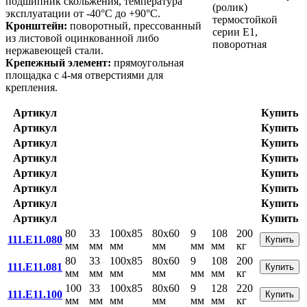
подшипник скольжения, температура
эксплуатации от -40°С до +90°С.
Кронштейн:
поворотный, прессованный
из листовой оцинкованной либо
нержавеющей стали.
Крепежный элемент:
прямоугольная
площадка с 4-мя отверстиями для
крепления.
Артикул
Купить
Артикул
Купить
Артикул
Купить
Артикул
Купить
Артикул
Купить
Артикул
Купить
Артикул
Купить
Артикул
Купить
80
33
100x85
80x60
9
108
200
111.E11.080
Купить
мм
мм
мм
мм
мм
мм
кг
80
33
100x85
80x60
9
108
200
111.E11.081
Купить
мм
мм
мм
мм
мм
мм
кг
100
33
100x85
80x60
9
128
220
111.E11.100
Купить
мм
мм
мм
мм
мм
мм
кг