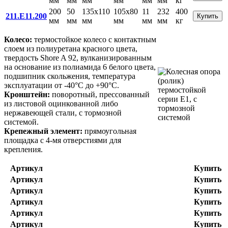
мм
мм
мм
мм
мм
мм
кг
200
50
135x110
105x80
11
232
400
211.E11.200
Купить
мм
мм
мм
мм
мм
мм
кг
Колесо:
термостойкое колесо с контактным
слоем из полиуретана красного цвета,
твердость Shore A 92, вулканизированным
на основание из полиамида 6 белого цвета,
подшипник скольжения, температура
эксплуатации от -40°С до +90°С.
Кронштейн:
поворотный,
прессованный
из листовой оцинкованной либо
нержавеющей стали, с тормозной
системой.
Крепежный элемент:
прямоугольная
площадка с 4-мя отверстиями для
крепления.
Артикул
Купить
Артикул
Купить
Артикул
Купить
Артикул
Купить
Артикул
Купить
Артикул
Купить