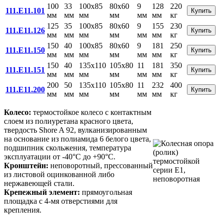
100
33
100x85
80x60
9
128
220
111.E11.101
Купить
мм
мм
мм
мм
мм
мм
кг
125
35
100x85
80x60
9
155
230
111.E11.126
Купить
мм
мм
мм
мм
мм
мм
кг
150
40
100x85
80x60
9
181
250
111.E11.150
Купить
мм
мм
мм
мм
мм
мм
кг
150
40
135x110
105x80
11
181
350
111.E11.151
Купить
мм
мм
мм
мм
мм
мм
кг
200
50
135x110
105x80
11
232
400
111.E11.200
Купить
мм
мм
мм
мм
мм
мм
кг
Колесо:
термостойкое колесо с контактным
слоем из полиуретана красного цвета,
твердость Shore A 92, вулканизированным
на основание из полиамида 6 белого цвета,
подшипник скольжения, температура
эксплуатации от -40°С до +90°С.
Кронштейн:
неповоротный,
прессованный
из листовой оцинкованной либо
нержавеющей стали.
Крепежный элемент:
прямоугольная
площадка с 4-мя отверстиями для
крепления.