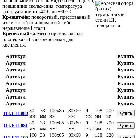
на основание из полиамида 6 белого цвета,
подшипник скольжения, температура
эксплуатации от -40°С до +90°С.
Кронштейн:
поворотный, прессованный
из листовой оцинкованной либо
нержавеющей стали.
Крепежный элемент:
прямоугольная
площадка с 4-мя отверстиями для
крепления.
Артикул
Купить
Артикул
Купить
Артикул
Купить
Артикул
Купить
Артикул
Купить
Артикул
Купить
Артикул
Купить
Артикул
Купить
80
33
100x85
80x60
9
108
200
111.E11.080
Купить
мм
мм
мм
мм
мм
мм
кг
80
33
100x85
80x60
9
108
200
111.E11.081
Купить
мм
мм
мм
мм
мм
мм
кг
100
33
100x85
80x60
9
128
220
111.E11.100
Купить