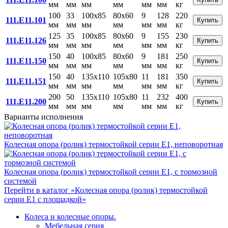
мм
мм
мм
мм
мм
мм
кг
100
33
100x85
80x60
9
128
220
111.E11.101
Купить
мм
мм
мм
мм
мм
мм
кг
125
35
100x85
80x60
9
155
230
111.E11.126
Купить
мм
мм
мм
мм
мм
мм
кг
150
40
100x85
80x60
9
181
250
111.E11.150
Купить
мм
мм
мм
мм
мм
мм
кг
150
40
135x110
105x80
11
181
350
111.E11.151
Купить
мм
мм
мм
мм
мм
мм
кг
200
50
135x110
105x80
11
232
400
111.E11.200
Купить
мм
мм
мм
мм
мм
мм
кг
Варианты исполнения
Колесная опора (ролик) термостойкой серии E1, неповоротная
Колесная опора (ролик) термостойкой серии Е1, с тормозной
системой
Перейти в каталог «Колесная опора (ролик) термостойкой
серии Е1 с площадкой»
Колеса и колесные опоры.
Мебельная серия