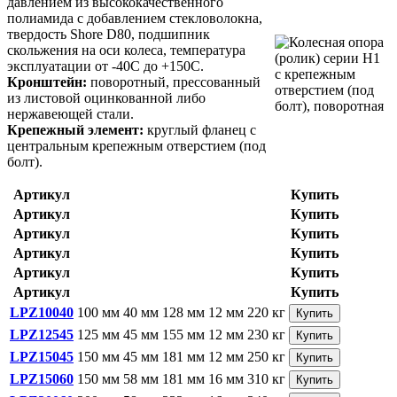
давлением из высококачественного
полиамида с добавлением стекловолокна,
твердость Shore D80, подшипник
скольжения на оси колеса, температура
эксплуатации от -40С до +150С.
Кронштейн:
поворотный, прессованный
из листовой оцинкованной либо
нержавеющей стали.
Крепежный элемент:
круглый фланец с
центральным крепежным отверстием (под
болт).
Артикул
Купить
Артикул
Купить
Артикул
Купить
Артикул
Купить
Артикул
Купить
Артикул
Купить
LPZ10040
100 мм
40 мм
128 мм
12 мм
220 кг
Купить
LPZ12545
125 мм
45 мм
155 мм
12 мм
230 кг
Купить
LPZ15045
150 мм
45 мм
181 мм
12 мм
250 кг
Купить
LPZ15060
150 мм
58 мм
181 мм
16 мм
310 кг
Купить