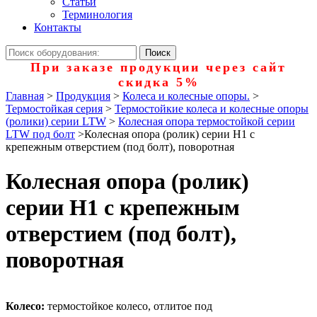
Статьи
Терминология
Контакты
При заказе продукции через сайт
скидка 5%
Главная
>
Продукция
>
Колеса и колесные опоры.
>
Термостойкая серия
>
Термостойкие колеса и колесные опоры
(ролики) серии LTW
>
Колесная опора термостойкой серии
LTW под болт
>
Колесная опора (ролик) серии H1 с
крепежным отверстием (под болт), поворотная
Колесная опора (ролик)
серии H1 с крепежным
отверстием (под болт),
поворотная
Колесо:
термостойкое колесо, отлитое под