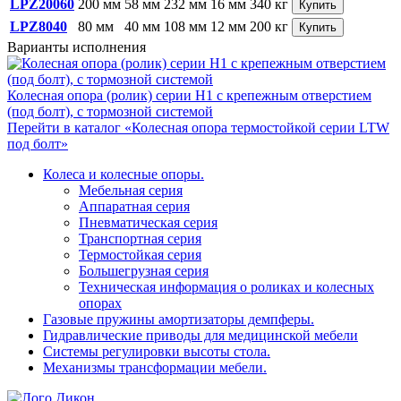
LPZ20060
200 мм
58 мм
232 мм
16 мм
340 кг
Купить
LPZ8040
80 мм
40 мм
108 мм
12 мм
200 кг
Купить
Варианты исполнения
Колесная опора (ролик) серии H1 с крепежным отверстием
(под болт), с тормозной системой
Перейти в каталог «Колесная опора термостойкой серии LTW
под болт»
Колеса и колесные опоры.
Мебельная серия
Аппаратная серия
Пневматическая серия
Транспортная серия
Термостойкая серия
Большегрузная серия
Техническая информация о роликах и колесных
опорах
Газовые пружины амортизаторы демпферы.
Гидравлические приводы для медицинской мебели
Системы регулировки высоты стола.
Механизмы трансформации мебели.