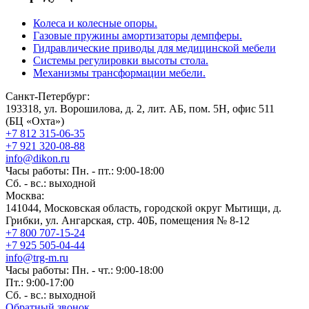
Колеса и колесные опоры.
Газовые пружины амортизаторы демпферы.
Гидравлические приводы для медицинской мебели
Системы регулировки высоты стола.
Механизмы трансформации мебели.
Санкт-Петербург:
193318, ул. Ворошилова, д. 2, лит. АБ, пом. 5Н, офис 511
(БЦ «Охта»)
+7 812 315-06-35
+7 921 320-08-88
info@dikon.ru
Часы работы: Пн. - пт.: 9:00-18:00
Сб. - вс.: выходной
Москва:
141044, Московская область, городской округ Мытищи, д.
Грибки, ул. Ангарская, стр. 40Б, помещения № 8-12
+7 800 707-15-24
+7 925 505-04-44
info@trg-m.ru
Часы работы: Пн. - чт.: 9:00-18:00
Пт.: 9:00-17:00
Сб. - вс.: выходной
Обратный звонок